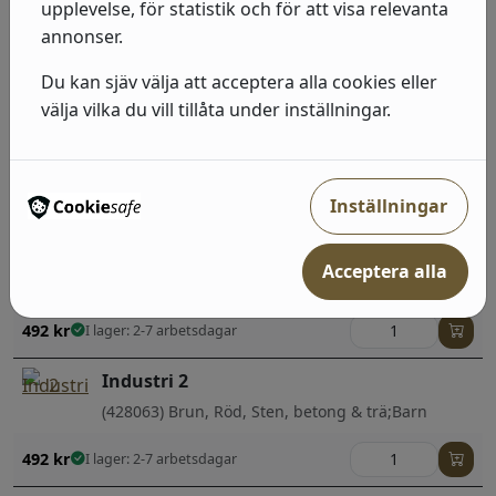
upplevelse, för statistik och för att visa relevanta
(429336) Brun, Enfärgade
annonser.
415
kr
I lager: 2-7 arbetsdagar
Du kan sjäv välja att acceptera alla cookies eller
välja vilka du vill tillåta under inställningar.
Industri 2
(514421) Brun, Sten, betong & trä
492
kr
I lager: 2-7 arbetsdagar
Inställningar
Industri 2
Acceptera alla
(939514) Grå, Sten, betong & trä
492
kr
I lager: 2-7 arbetsdagar
Industri 2
(428063) Brun, Röd, Sten, betong & trä;Barn
492
kr
I lager: 2-7 arbetsdagar