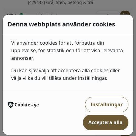
(429442) Grå, Sten, betong & trä
492
kr
I lager: 2-7 arbetsdagar
Denna webbplats använder cookies
Industri 2
(514407) Beige, Neutral, Sten, betong & trä;Barn
Vi använder cookies för att förbättra din
upplevelse, för statistik och för att visa relevanta
492
kr
I lager: 2-7 arbetsdagar
annonser.
Industri 2
Du kan sjäv välja att acceptera alla cookies eller
(429435) Grå, Sten, betong & trä;Randiga;Sten,
välja vilka du vill tillåta under inställningar.
betong & trä
492
kr
I lager: 2-7 arbetsdagar
Inställningar
Industri 2
(429237) Grå, Neutral, Enfärgade
Acceptera alla
415
kr
I lager: 2-7 arbetsdagar