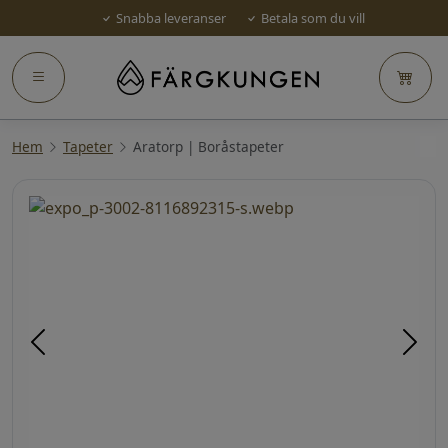
Snabba leveranser
Betala som du vill
Hem
Tapeter
Aratorp | Boråstapeter
Föregående
Näst