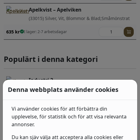
Apelkvist – Apelviken
(33015) Silver, Vit, Blommor & Blad;Småmönstrat
635
kr
I lager: 2-7 arbetsdagar
Populärt i denna kategori
Industri 2
Denna webbplats använder cookies
(939521) Grå, Neutral, Sten, betong & trä
492
kr
I lager: 2-7 arbetsdagar
Vi använder cookies för att förbättra din
Industri 2
upplevelse, för statistik och för att visa relevanta
annonser.
(939538) Beige, Sten, betong & trä
Du kan sjäv välja att acceptera alla cookies eller
492
kr
I lager: 2-7 arbetsdagar