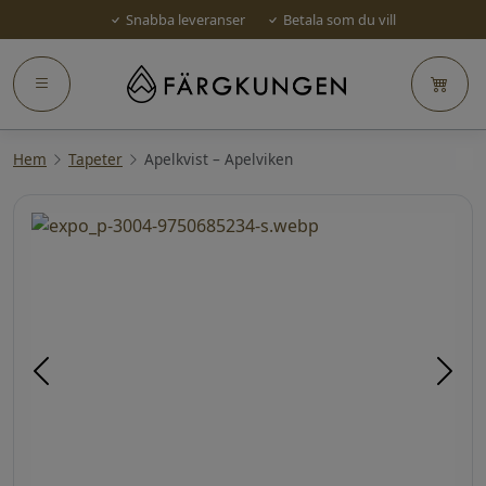
Snabba leveranser
Betala som du vill
Hem
Tapeter
Apelkvist – Apelviken
Föregående
Näst