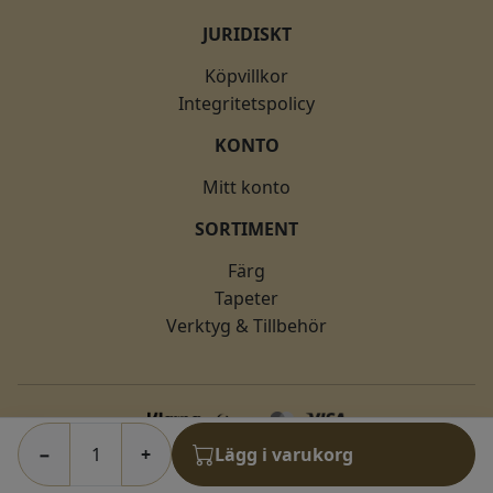
JURIDISKT
Köpvillkor
Integritetspolicy
KONTO
Mitt konto
SORTIMENT
Färg
Tapeter
Verktyg & Tillbehör
−
+
Lägg i varukorg
© 2026 fargkungen.se