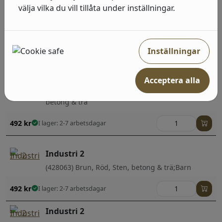
välja vilka du vill tillåta under inställningar.
Industri 2
(429237) Grå, Neutral, Enfärgade
Inställningar
415
kr
I lager: 2-7 arbetsdagar
Industri 2
Acceptera alla
(429435) Grå, Sten, betong & trä;Randiga;Sten,
betong & trä
492
kr
I lager: 2-7 arbetsdagar
Industri 2
(428063) Brun, Röd, Sten, betong & trä;Barn
492
kr
I lager: 2-7 arbetsdagar
Industri 2