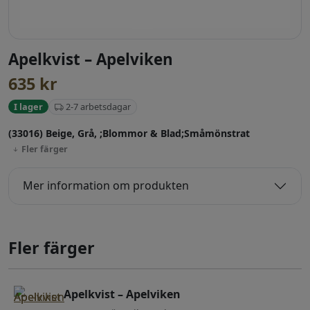
Apelkvist – Apelviken
635
kr
2-7 arbetsdagar
I lager
(33016) Beige, Grå, ;Blommor & Blad;Småmönstrat
Fler färger
Mer information om produkten
Fler färger
Apelkvist – Apelviken