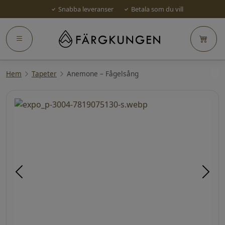
Snabba leveranser
Betala som du vill
Hem
Tapeter
Anemone – Fågelsång
Föregående
Näst