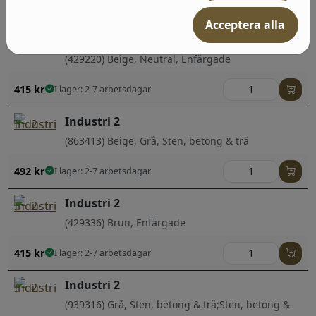
Acceptera alla
Industri 2
(429220) Beige, Neutral, Enfärgade
415
kr
I lager: 2-7 arbetsdagar
Industri 2
(863413) Beige, Grå, Sten, betong & trä
492
kr
I lager: 2-7 arbetsdagar
Industri 2
(429336) Brun, Enfärgade
415
kr
I lager: 2-7 arbetsdagar
Industri 2
(939316) Grå, Sten, betong & trä;Sten, betong &