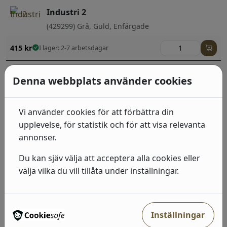
Industri 2
(429299) Grå, Guld, Enfärgade
415
kr
I lager: 2-7 arbetsdagar
Industri 2
Denna webbplats använder cookies
(863420) Brun, Sten, betong & trä
492
kr
I lager: 2-7 arbetsdagar
Vi använder cookies för att förbättra din
upplevelse, för statistik och för att visa relevanta
Industri 2
annonser.
(429428) Grå, Neutral, Sten, betong & trä;Randiga
Du kan sjäv välja att acceptera alla cookies eller
492
kr
I lager: 2-7 arbetsdagar
välja vilka du vill tillåta under inställningar.
Industri 2
(514483) Grå, Neutral, Sten, betong & trä
Inställningar
492
kr
I lager: 2-7 arbetsdagar