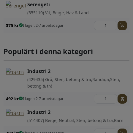
Serengeti
(555110) Vit, Beige, Hav & Land
375
kr
I lager: 2-7 arbetsdagar
Populärt i denna kategori
Industri 2
(429435) Grå, Sten, betong & trä;Randiga;Sten,
betong & trä
492
kr
I lager: 2-7 arbetsdagar
Industri 2
(514407) Beige, Neutral, Sten, betong & trä;Barn