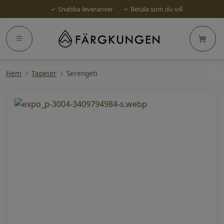
Snabba leveranser
Betala som du vill
Hem
Tapeter
Serengeti