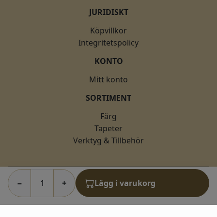
JURIDISKT
Köpvillkor
Integritetspolicy
KONTO
Mitt konto
SORTIMENT
Färg
Tapeter
Verktyg & Tillbehör
−
+
Lägg i varukorg
© 2026 fargkungen.se