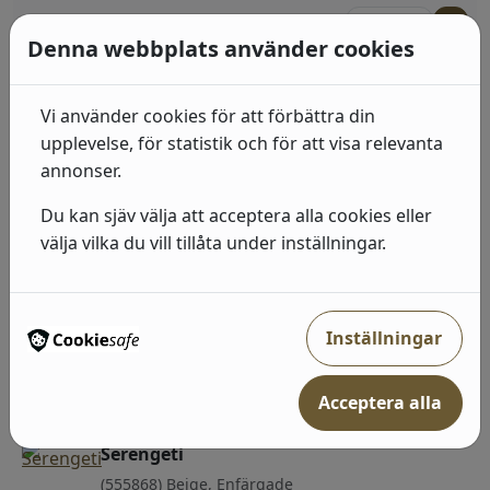
375
kr
I lager: 2-7 arbetsdagar
Denna webbplats använder cookies
Serengeti
(751031) Guld, Enfärgade;Djur & Fåglar
Vi använder cookies för att förbättra din
upplevelse, för statistik och för att visa relevanta
375
kr
I lager: 2-7 arbetsdagar
annonser.
Serengeti
Du kan sjäv välja att acceptera alla cookies eller
(555950) Blå, Enfärgade
välja vilka du vill tillåta under inställningar.
375
kr
I lager: 2-7 arbetsdagar
Serengeti
Inställningar
(555974) Svart, Enfärgade
Acceptera alla
375
kr
I lager: 2-7 arbetsdagar
Serengeti
(555868) Beige, Enfärgade