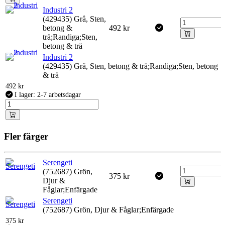
Industri 2
(429435) Grå, Sten,
betong &
492
kr
trä;Randiga;Sten,
betong & trä
Industri 2
(429435) Grå, Sten, betong & trä;Randiga;Sten, betong
& trä
492
kr
I lager: 2-7 arbetsdagar
Fler färger
Serengeti
(752687) Grön,
375
kr
Djur &
Fåglar;Enfärgade
Serengeti
(752687) Grön, Djur & Fåglar;Enfärgade
375
kr