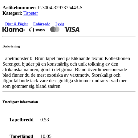
Artikelnummer:
P-3004-3297375443-S
Kategori:
Tapeter
Djur & Fåglar
Enfärgade
Lyxig
Beskrivning
Tapetmönster 0. Brun tapet med pälsliknande textur. Kollektionen
Serengeti bjuder på en konstnärlig och unik tolkning av den
afrikanska naturen, gömt i det gröna. Bland överdimensionerade
blad finner du de mest exotiska av växtmotiv. Storskaligt och
iögonfallande tack vare dess guldiga skimmer undrar vi vad mer
som gömmer sig bland snåren.
Ytterligare information
Tapetbredd
0.53
Tapetlängd
10.05