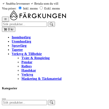
Snabba leveranser
Betala som du vill
Visa priser:
Inkl. moms
Exkl. moms
0
kr
Inomhusfärg
Utomhusfärg
Sprayfärg
Tapeter
Verktyg & Tillbehör
Tvätt & Rengöring
Penslar
Rollers
Handskar
Verktyg
Maskering & Täckmaterial
Kategorier