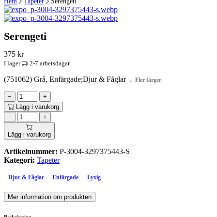
Hem
Tapeter
Serengeti
Serengeti
375
kr
I lager
2-7 arbetsdagar
(751062) Grå, Enfärgade;Djur & Fåglar
Fler färger
−
+
Lägg i varukorg
−
+
Lägg i varukorg
Artikelnummer:
P-3004-3297375443-S
Kategori:
Tapeter
Djur & Fåglar
Enfärgade
Lyxig
Mer information om produkten