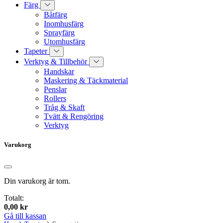
Färg
Båtfärg
Inomhusfärg
Sprayfärg
Utomhusfärg
Tapeter
Verktyg & Tillbehör
Handskar
Maskering & Täckmaterial
Penslar
Rollers
Tråg & Skaft
Tvätt & Rengöring
Verktyg
Varukorg
Din varukorg är tom.
Totalt:
0,00
kr
Gå till kassan