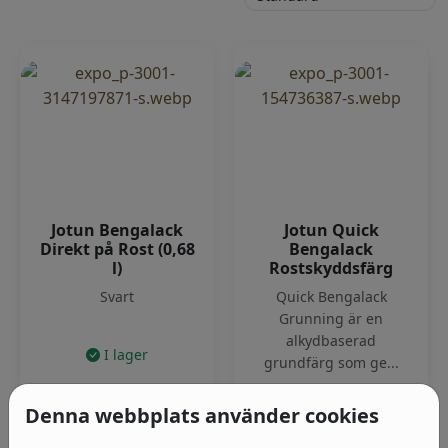
Jotun Bengalack
Jotun Quick
Direkt på Rost (0,68
Bengalack
l)
Rostskyddsfärg
Svart
Quick Bengalack
Grunning är en
alkydbaserad
I lager
grundfärg som ge...
359
kr
I lager
Denna webbplats använder cookies
Pris från
269
kr