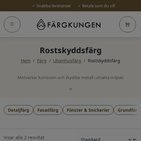
Snabba leveranser
Betala som du vill
Rostskyddsfärg
Hem
/
Färg
/
Utomhusfärg
/
Rostskyddsfärg
Motverkar korrosion och skyddar metall i utsatta miljöer.
Detaljfärg
Fasadfärg
Fönster & Snickerier
Grundfärg
Visar alla 2 resultat