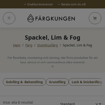
Snabba leveranser
Betala som du vill
Spackel, Lim & Fog
Hem
/
Färg
/
Inomhusfärg
/
Spackel, Lim & Fog
För förarbete, montering och tätning. Här finns produkter för att
laga, jämna ut och sammanfoga olika material.
Golvfärg & -Behandling
Grundfärg
Lack & Snickerifärg
Visar alla 8 resultat