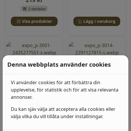
2 storlekar
Visa produkter
Lägg i varukorg
Denna webbplats använder cookies
Vi använder cookies för att förbättra din
upplevelse, för statistik och för att visa relevanta
Lady Mineral Revive
Målarfog 558 Dana
Jotun (10 liter)
Lim Vit 300ml
annonser.
Puts/Mur/Betong
Målarfinish 558 är en
Du kan sjäv välja att acceptera alla cookies eller
vattenbaserad, ftalatfri,
välja vilka du vill tillåta under inställningar.
specialutvec...
I lager
I lager