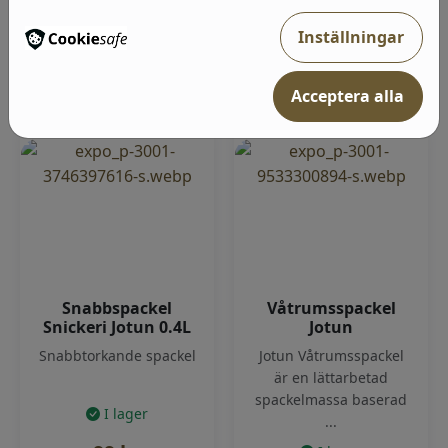
1 010
kr
69
kr
Inställningar
Välj kulör
Lägg i varukorg
Acceptera alla
Snabbspackel
Våtrumsspackel
Snickeri Jotun 0.4L
Jotun
Snabbtorkande spackel
Jotun Våtrumsspackel
är en lättarbetad
spackelmassa baserad
I lager
...