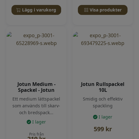
Lägg i varukorg
Visa produkter
Jotun Medium -
Jotun Rullspackel
Spackel - Jotun
10L
Ett medium lättspackel
Smidig och effektiv
som används till skarv-
spackling
och bredspack...
I lager
I lager
599
kr
Pris från
219
kr