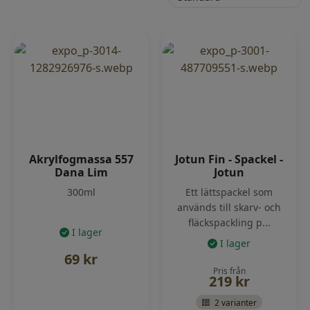
Akrylfogmassa 557
Jotun Fin - Spackel -
Dana Lim
Jotun
300ml
Ett lättspackel som
används till skarv- och
fläckspackling p...
I lager
I lager
69
kr
Pris från
219
kr
2 varianter