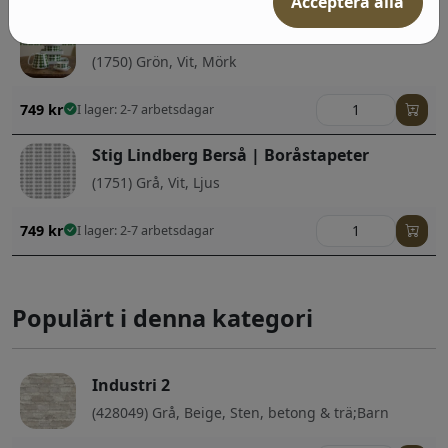
Acceptera alla
Stig Lindberg Berså | Boråstapeter
(1750) Grön, Vit, Mörk
749
kr
I lager: 2-7 arbetsdagar
Stig Lindberg Berså | Boråstapeter
(1751) Grå, Vit, Ljus
749
kr
I lager: 2-7 arbetsdagar
Populärt i denna kategori
Industri 2
(428049) Grå, Beige, Sten, betong & trä;Barn