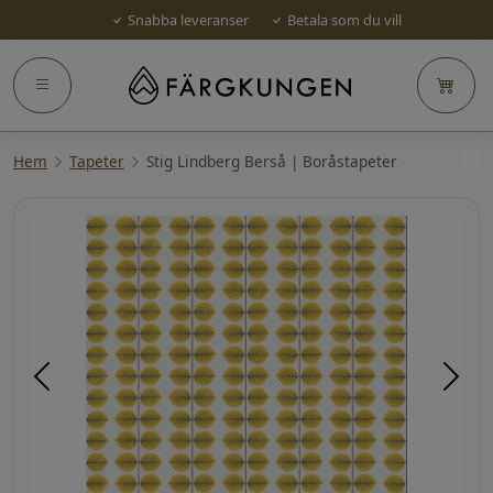
Snabba leveranser
Betala som du vill
Hem
Tapeter
Stig Lindberg Berså | Boråstapeter
Föregående
Näst