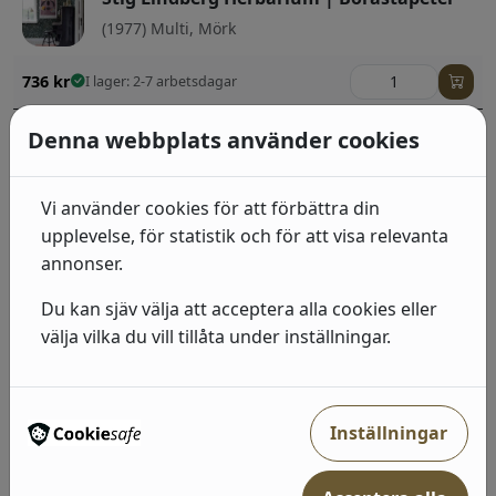
(1977) Multi, Mörk
736
kr
I lager: 2-7 arbetsdagar
Stig Lindberg Grazia | Boråstapeter
Denna webbplats använder cookies
(1979) Gul, Beige, Ljus
Vi använder cookies för att förbättra din
749
kr
I lager: 2-7 arbetsdagar
upplevelse, för statistik och för att visa relevanta
annonser.
Stig Lindberg Grazia | Boråstapeter
(1980) Rosa, Brun, Ljus
Du kan sjäv välja att acceptera alla cookies eller
välja vilka du vill tillåta under inställningar.
749
kr
I lager: 2-7 arbetsdagar
Stig Lindberg Fruktlåda | Boråstapeter
(1972) Gul, Ljus
Inställningar
749
kr
I lager: 2-7 arbetsdagar