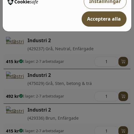
Industri 2
Inställningar
(429428) Grå, Neutral, Sten, betong & trä;Randiga
Acceptera alla
492
kr
I lager: 2-7 arbetsdagar
Industri 2
(429237) Grå, Neutral, Enfärgade
415
kr
I lager: 2-7 arbetsdagar
Industri 2
(475029) Grå, Sten, betong & trä
492
kr
I lager: 2-7 arbetsdagar
Industri 2
(429336) Brun, Enfärgade
415
kr
I lager: 2-7 arbetsdagar