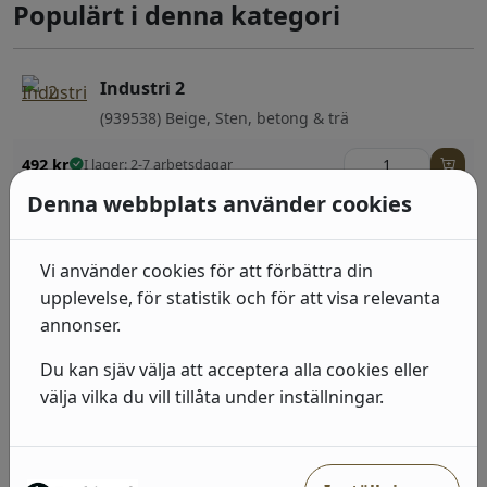
Populärt i denna kategori
Industri 2
(939538) Beige, Sten, betong & trä
492
kr
I lager: 2-7 arbetsdagar
Denna webbplats använder cookies
Industri 2
(429442) Grå, Sten, betong & trä
Vi använder cookies för att förbättra din
492
kr
I lager: 2-7 arbetsdagar
upplevelse, för statistik och för att visa relevanta
annonser.
Industri 2
Du kan sjäv välja att acceptera alla cookies eller
(428209) Beige, Neutral, Geometriska &
Grafiska;Barn
välja vilka du vill tillåta under inställningar.
492
kr
I lager: 2-7 arbetsdagar