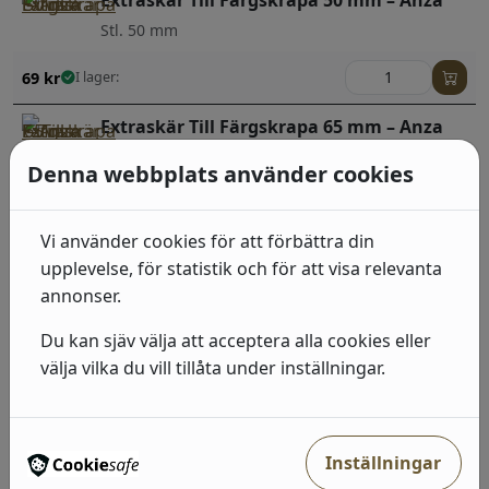
Extraskär Till Färgskrapa 50 mm – Anza
Stl. 50 mm
69
kr
I lager:
Extraskär Till Färgskrapa 65 mm – Anza
Stl. 65 mm
Denna webbplats använder cookies
70
kr
I lager:
Vi använder cookies för att förbättra din
Extraskär Till Trekantsskrapa – Anza
upplevelse, för statistik och för att visa relevanta
Stl. 80 mm
annonser.
107
kr
I lager:
Du kan sjäv välja att acceptera alla cookies eller
välja vilka du vill tillåta under inställningar.
Extrablad till liten skrapa – Anza
204
kr
I lager:
Inställningar
Extraskär Till Färgskrapa 30 mm – Anza