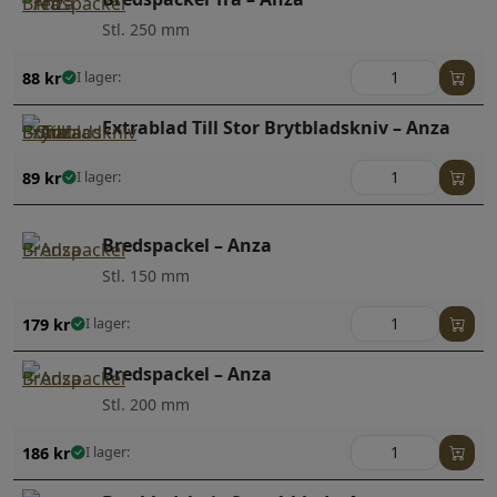
Stl. 250 mm
88
kr
I lager:
Extrablad Till Stor Brytbladskniv – Anza
89
kr
I lager:
Bredspackel – Anza
Stl. 150 mm
179
kr
I lager:
Bredspackel – Anza
Stl. 200 mm
186
kr
I lager: