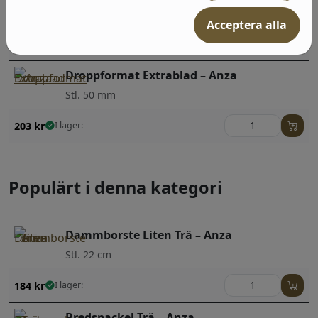
Stl. 30 mm
Acceptera alla
66
kr
I lager:
Droppformat Extrablad – Anza
Stl. 50 mm
203
kr
I lager:
Populärt i denna kategori
Dammborste Liten Trä – Anza
Stl. 22 cm
184
kr
I lager:
Bredspackel Trä – Anza