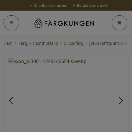
Snabba leveranser
Betala som du vill
Hem
Färg
Inomhusfärg
Grundfärg
Jotun Häftgrund Unive
Föregående
Näst