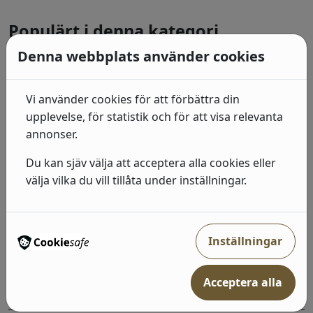
Populärt i denna kategori
Denna webbplats använder cookies
Jotun Kvist & Spärrgrundning
0,68 liter
Vi använder cookies för att förbättra din
upplevelse, för statistik och för att visa relevanta
229
kr
I lager:
annonser.
Jotun Grundning / Lim för våtrum
Du kan sjäv välja att acceptera alla cookies eller
10 liter
välja vilka du vill tillåta under inställningar.
2 235
kr
I lager:
Jotun Kvist & Spärrgrundning
Inställningar
9 liter
Acceptera alla
1 750
kr
I lager: