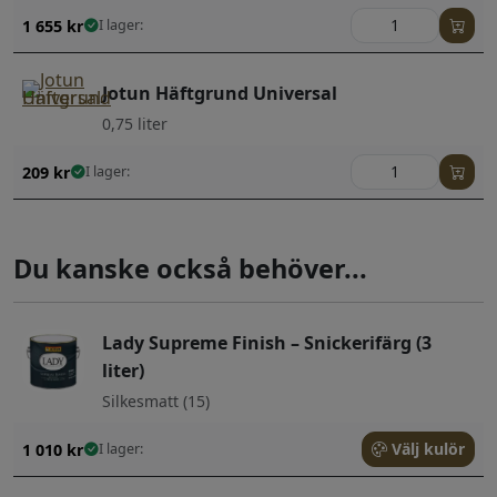
1 655
kr
I lager:
Jotun Häftgrund Universal
0,75 liter
209
kr
I lager:
Du kanske också behöver...
Lady Supreme Finish – Snickerifärg (3
liter)
Silkesmatt (15)
Välj kulör
1 010
kr
I lager: