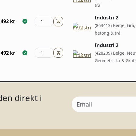
trä
Industri 2
492
kr
(863413) Beige, Grå,
betong & trä
Industri 2
492
kr
(428209) Beige, Neut
Geometriska & Grafi
en direkt i