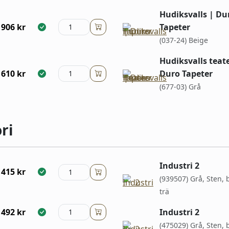
Hudiksvalls | Du
906
kr
Tapeter
(037-24) Beige
Hudiksvalls teate
610
kr
Duro Tapeter
(677-03) Grå
ri
Industri 2
415
kr
(939507) Grå, Sten,
trä
492
kr
Industri 2
(475029) Grå, Sten,