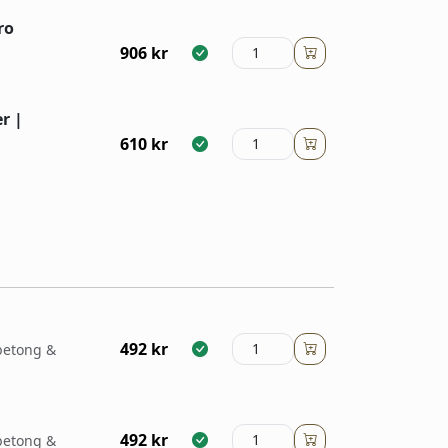
ro
906
kr
r |
610
kr
492
kr
 betong &
492
kr
 betong &