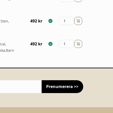
492
kr
 Sten,
492
kr
ral,
ska;Barn
Prenumerera >>