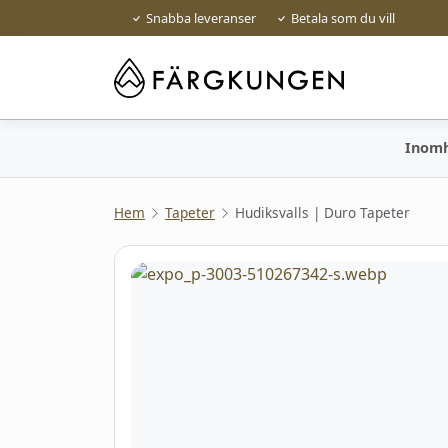
Snabba leveranser
Betala som du vill
Inom
Hem
Tapeter
Hudiksvalls | Duro Tapeter