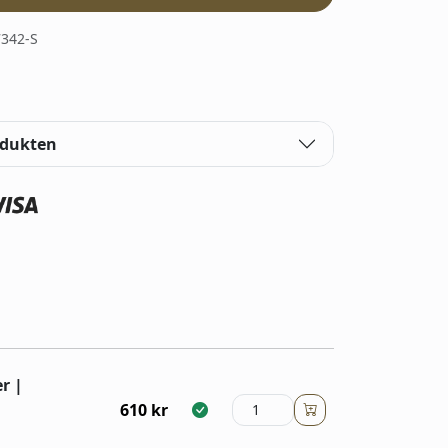
342-S
odukten
r |
610
kr