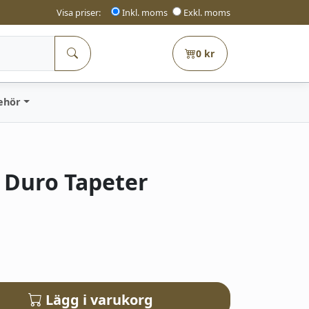
Visa priser:
Inkl. moms
Exkl. moms
0
kr
behör
| Duro Tapeter
Lägg i varukorg