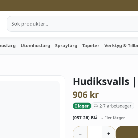
husfärg
Utomhusfärg
Sprayfärg
Tapeter
Verktyg & Till
Hudiksvalls 
906
kr
2-7 arbetsdagar
I lager
(037-26) Blå
Fler färger
−
+