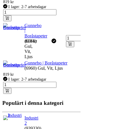
819
kr
I lager: 2-7 arbetsdagar
Gunnebo
|
Boråstapeter
(6960)
819
kr
Gul,
Vit,
Ljus
Gunnebo | Boråstapeter
(6960) Gul, Vit, Ljus
819
kr
I lager: 2-7 arbetsdagar
Populärt i denna kategori
Industri
2
(939330)