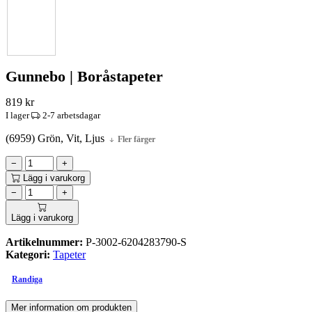
Gunnebo | Boråstapeter
819
kr
I lager
2-7 arbetsdagar
(6959) Grön, Vit, Ljus
Fler färger
−
+
Lägg i varukorg
−
+
Lägg i varukorg
Artikelnummer:
P-3002-6204283790-S
Kategori:
Tapeter
Randiga
Mer information om produkten