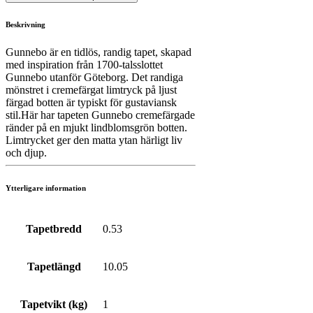
Beskrivning
Gunnebo är en tidlös, randig tapet, skapad
med inspiration från 1700-talsslottet
Gunnebo utanför Göteborg. Det randiga
mönstret i cremefärgat limtryck på ljust
färgad botten är typiskt för gustaviansk
stil.Här har tapeten Gunnebo cremefärgade
ränder på en mjukt lindblomsgrön botten.
Limtrycket ger den matta ytan härligt liv
och djup.
Ytterligare information
Tapetbredd
0.53
Tapetlängd
10.05
Tapetvikt (kg)
1