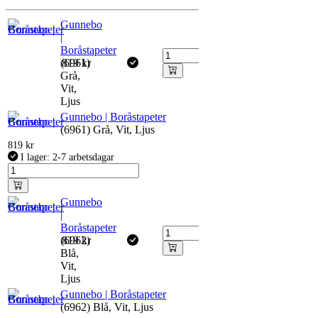
Gunnebo
|
Boråstapeter
(6961)
819
kr
Grå,
Vit,
Ljus
Gunnebo | Boråstapeter
(6961) Grå, Vit, Ljus
819
kr
I lager: 2-7 arbetsdagar
Gunnebo
|
Boråstapeter
(6962)
819
kr
Blå,
Vit,
Ljus
Gunnebo | Boråstapeter
(6962) Blå, Vit, Ljus