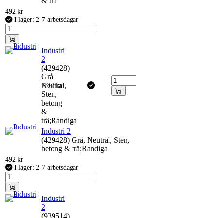
& trä
492
kr
I lager: 2-7 arbetsdagar
Industri
2
(429428)
Grå,
Neutral,
492
kr
Sten,
betong
&
trä;Randiga
Industri 2
(429428) Grå, Neutral, Sten,
betong & trä;Randiga
492
kr
I lager: 2-7 arbetsdagar
Industri
2
(939514)