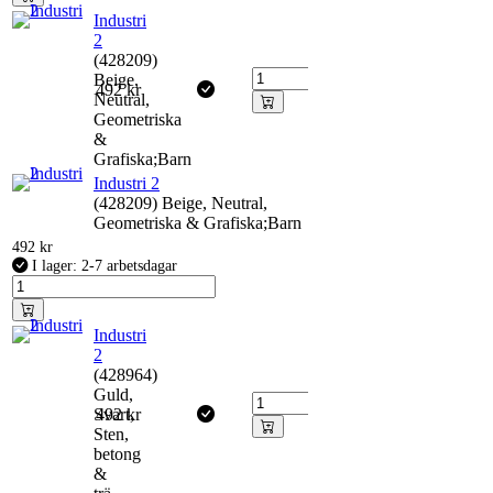
Industri
2
(428209)
Beige,
492
kr
Neutral,
Geometriska
&
Grafiska;Barn
Industri 2
(428209) Beige, Neutral,
Geometriska & Grafiska;Barn
492
kr
I lager: 2-7 arbetsdagar
Industri
2
(428964)
Guld,
Svart,
492
kr
Sten,
betong
&