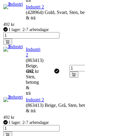
trä
Industri 2
(428964) Guld, Svart, Sten, betong
& trä
492
kr
I lager: 2-7 arbetsdagar
Industri
2
(863413)
Beige,
Grå,
492
kr
Sten,
betong
&
trä
Industri 2
(863413) Beige, Grå, Sten, betong
& trä
492
kr
I lager: 2-7 arbetsdagar