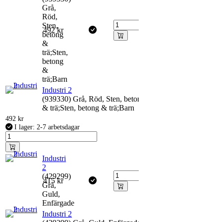
Grå,
Röd,
Sten,
492
kr
betong
&
trä;Sten,
betong
&
trä;Barn
Industri 2
(939330) Grå, Röd, Sten, betong
& trä;Sten, betong & trä;Barn
492
kr
I lager: 2-7 arbetsdagar
Industri
2
(429299)
415
kr
Grå,
Guld,
Enfärgade
Industri 2