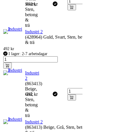
Svart,
492
kr
Sten,
betong
&
trä
Industri 2
(428964) Guld, Svart, Sten, betong
& trä
492
kr
I lager: 2-7 arbetsdagar
Industri
2
(863413)
Beige,
Grå,
492
kr
Sten,
betong
&
trä
Industri 2
(863413) Beige, Grå, Sten, betong