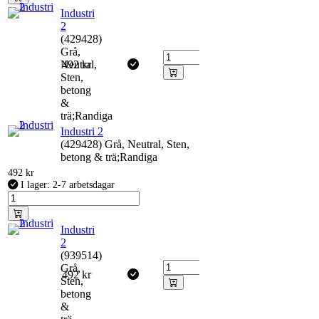
Industri
2
(429428)
Grå,
Neutral,
492
kr
Sten,
betong
&
trä;Randiga
Industri 2
(429428) Grå, Neutral, Sten,
betong & trä;Randiga
492
kr
I lager: 2-7 arbetsdagar
Industri
2
(939514)
Grå,
492
kr
Sten,
betong
&