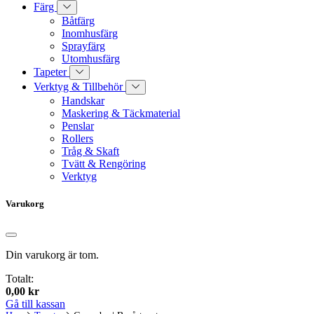
Färg
Båtfärg
Inomhusfärg
Sprayfärg
Utomhusfärg
Tapeter
Verktyg & Tillbehör
Handskar
Maskering & Täckmaterial
Penslar
Rollers
Tråg & Skaft
Tvätt & Rengöring
Verktyg
Varukorg
Din varukorg är tom.
Totalt:
0,00
kr
Gå till kassan