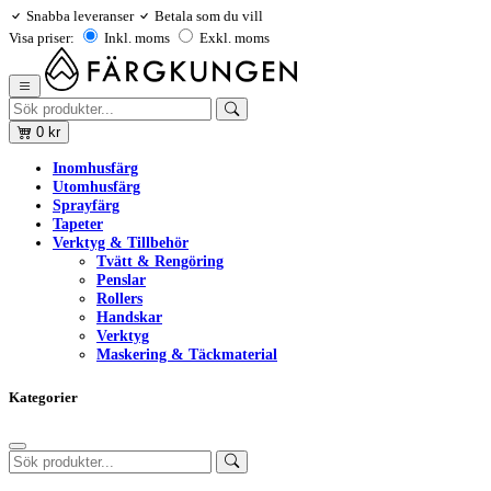
Snabba leveranser
Betala som du vill
Visa priser:
Inkl. moms
Exkl. moms
0
kr
Inomhusfärg
Utomhusfärg
Sprayfärg
Tapeter
Verktyg & Tillbehör
Tvätt & Rengöring
Penslar
Rollers
Handskar
Verktyg
Maskering & Täckmaterial
Kategorier