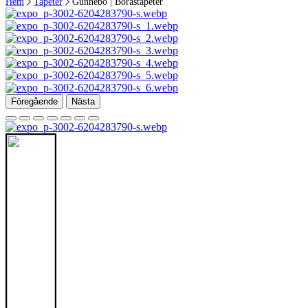
Hem
Tapeter
Gunnebo | Boråstapeter
Föregående
Nästa