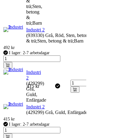
&
trä;Sten,
betong
&
trä;Barn
Industri 2
(939330) Grå, Röd, Sten, betong
& trä;Sten, betong & trä;Barn
492
kr
I lager: 2-7 arbetsdagar
Industri
2
(429299)
415
kr
Grå,
Guld,
Enfärgade
Industri 2
(429299) Grå, Guld, Enfärgade
415
kr
I lager: 2-7 arbetsdagar