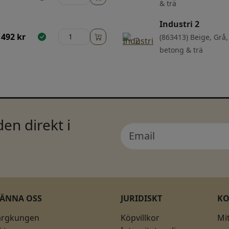
& trä
Industri 2
492
kr
(863413) Beige, Grå,
betong & trä
en direkt i
KÄNNA OSS
JURIDISKT
K
ärgkungen
Köpvillkor
Mi