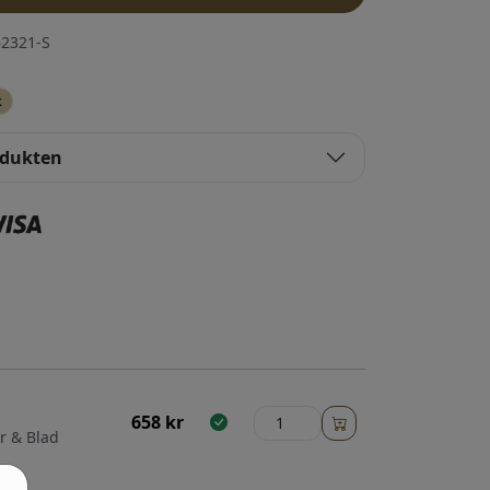
2321-S
k
odukten
658
kr
r & Blad