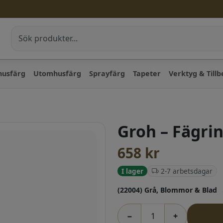
husfärg
Utomhusfärg
Sprayfärg
Tapeter
Verktyg & Till
Groh – Fägri
658
kr
2-7 arbetsdagar
I lager
(22004) Grå, Blommor & Blad
−
+