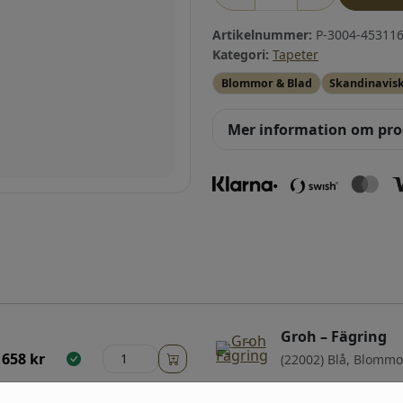
Artikelnummer:
P-3004-453116
Kategori:
Tapeter
Blommor & Blad
Skandinavis
Mer information om pr
Groh – Fägring
658
kr
(22002) Blå, Blommo
Groh – Fägring