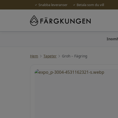
Snabba leveranser
Betala som du vill
Inom
Hem
Tapeter
Groh – Fägring