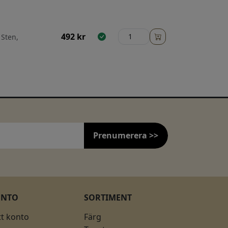
492
kr
 Sten,
Prenumerera >>
ONTO
SORTIMENT
tt konto
Färg