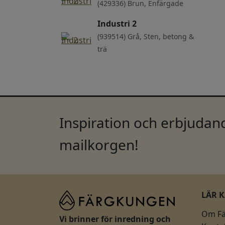
(429336) Brun, Enfärgade
Industri 2
(939514) Grå, Sten, betong &
trä
Inspiration och erbjudand
mailkorgen!
LÄR 
Om F
Vi brinner för inredning och