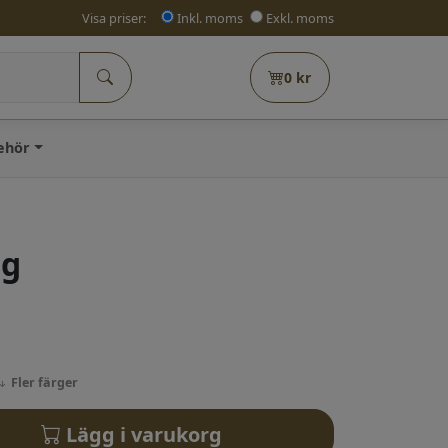
Visa priser:
Inkl. moms
Exkl. moms
0
kr
behör
ng
Fler färger
Lägg i varukorg