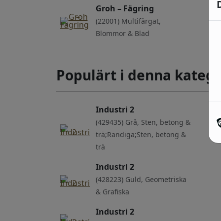
Groh – Fägring
(22001) Multifärgat,
Blommor & Blad
Populärt i denna katego
Industri 2
(429435) Grå, Sten, betong &
trä;Randiga;Sten, betong &
trä
Industri 2
(428223) Guld, Geometriska
& Grafiska
Industri 2