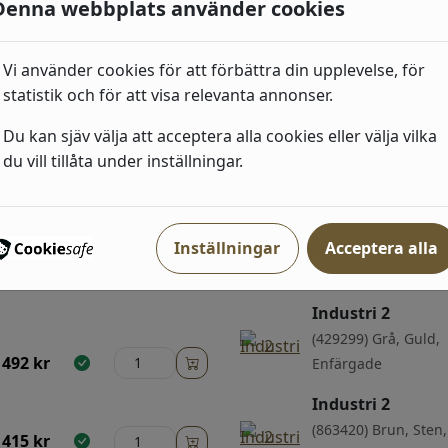
Denna webbplats använder cookies
(22003) Beige, Blo
658
kr
Blad
Vi använder cookies för att förbättra din upplevelse, för
statistik och för att visa relevanta annonser.
Du kan sjäv välja att acceptera alla cookies eller välja vilka
ri
du vill tillåta under inställningar.
Industri 2
Inställningar
Acceptera alla
(939545) Grå, Sten,
492
kr
trä;Enfärgade
Industri 2
(429299) Grå, Guld,
492
kr
Enfärgade
Industri 2
(863420) Brun, Sten
415
kr