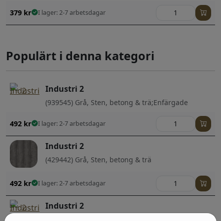
379
kr
I lager: 2-7 arbetsdagar
Populärt i denna kategori
Industri 2
(939545) Grå, Sten, betong & trä;Enfärgade
492
kr
I lager: 2-7 arbetsdagar
Industri 2
(429442) Grå, Sten, betong & trä
492
kr
I lager: 2-7 arbetsdagar
Industri 2
(428063) Brun, Röd, Sten, betong & trä;Barn