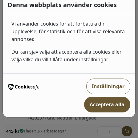
Denna webbplats använder cookies
492
kr
I lager: 2-7 arbetsdagar
Vi använder cookies för att förbättra din
Industri 2
upplevelse, för statistik och för att visa relevanta
(428209) Beige, Neutral, Geometriska &
annonser.
Grafiska;Barn
Du kan sjäv välja att acceptera alla cookies eller
492
kr
I lager: 2-7 arbetsdagar
välja vilka du vill tillåta under inställningar.
Industri 2
(428964) Guld, Svart, Sten, betong & trä
Inställningar
492
kr
I lager: 2-7 arbetsdagar
Acceptera alla
Industri 2
(429237) Grå, Neutral, Enfärgade
415
kr
I lager: 2-7 arbetsdagar