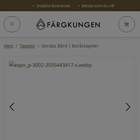
Snabba leveranser
Betala som du vill
Hem
Tapeter
Gerdas Bård | Boråstapeter
Föregående
Näst