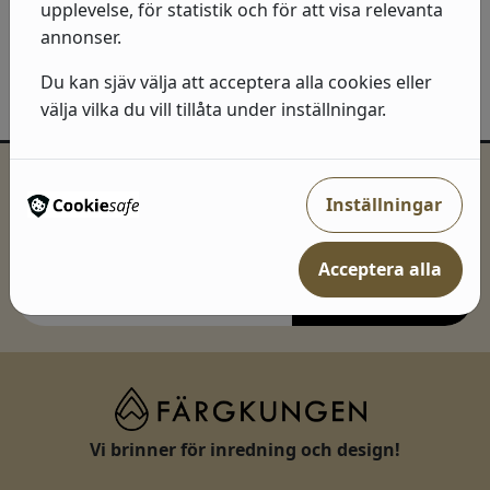
upplevelse, för statistik och för att visa relevanta
139
kr
I lager:
annonser.
Du kan sjäv välja att acceptera alla cookies eller
välja vilka du vill tillåta under inställningar.
Inspiration och erbjudanden direkt i
Inställningar
mailkorgen!
Acceptera alla
Prenumerera >>
Vi brinner för inredning och design!