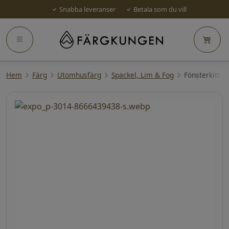
Snabba leveranser
Betala som du vill
Hem
Färg
Utomhusfärg
Spackel, Lim & Fog
Fönsterkitt 