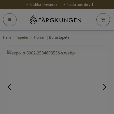
Snabba leveranser
Betala som du vill
Hem
Tapeter
Florian | Boråstapeter
Föregående
Näst