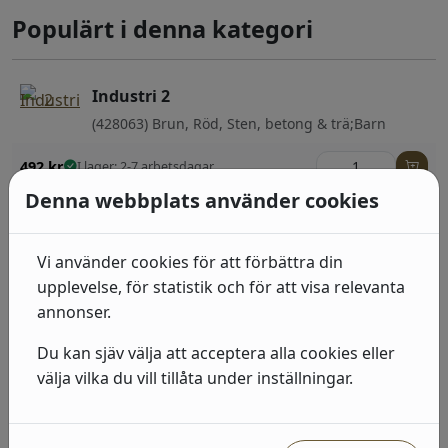
Populärt i denna kategori
Industri 2
(428063) Brun, Röd, Sten, betong & trä;Barn
492
kr
I lager: 2-7 arbetsdagar
Denna webbplats använder cookies
Industri 2
(939538) Beige, Sten, betong & trä
Vi använder cookies för att förbättra din
492
kr
I lager: 2-7 arbetsdagar
upplevelse, för statistik och för att visa relevanta
annonser.
Industri 2
Du kan sjäv välja att acceptera alla cookies eller
(863413) Beige, Grå, Sten, betong & trä
välja vilka du vill tillåta under inställningar.
492
kr
I lager: 2-7 arbetsdagar
Industri 2