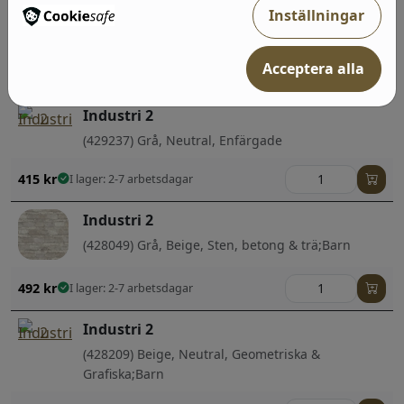
Inställningar
(939545) Grå, Sten, betong & trä;Enfärgade
492
kr
I lager: 2-7 arbetsdagar
Acceptera alla
Industri 2
(429237) Grå, Neutral, Enfärgade
415
kr
I lager: 2-7 arbetsdagar
Industri 2
(428049) Grå, Beige, Sten, betong & trä;Barn
492
kr
I lager: 2-7 arbetsdagar
Industri 2
(428209) Beige, Neutral, Geometriska &
Grafiska;Barn