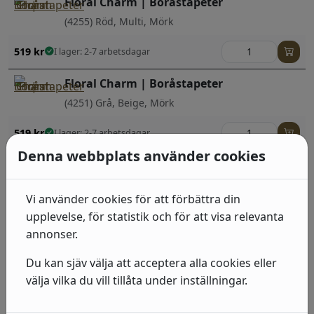
Floral Charm | Boråstapeter
(4255) Röd, Multi, Mörk
519
kr
I lager: 2-7 arbetsdagar
Floral Charm | Boråstapeter
(4251) Grå, Beige, Mörk
519
kr
I lager: 2-7 arbetsdagar
Denna webbplats använder cookies
Floral Charm | Boråstapeter
(4252) Multi, Beige, Ljus
Vi använder cookies för att förbättra din
519
kr
I lager: 2-7 arbetsdagar
upplevelse, för statistik och för att visa relevanta
annonser.
Floral Charm | Boråstapeter
Du kan sjäv välja att acceptera alla cookies eller
(4253) Multi, Grön, Mörk
välja vilka du vill tillåta under inställningar.
519
kr
I lager: 2-7 arbetsdagar