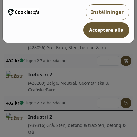
Inställningar
Populärt i denna kategori
Acceptera alla
Industri 2
(428056) Gul, Brun, Sten, betong & trä
492
kr
I lager: 2-7 arbetsdagar
Industri 2
(428209) Beige, Neutral, Geometriska &
Grafiska;Barn
492
kr
I lager: 2-7 arbetsdagar
Industri 2
(939316) Grå, Sten, betong & trä;Sten, betong &
trä