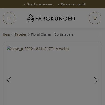
Snabba leveranser
Betala som du vill
Hem
Tapeter
Floral Charm | Boråstapeter
Föregående
Näst