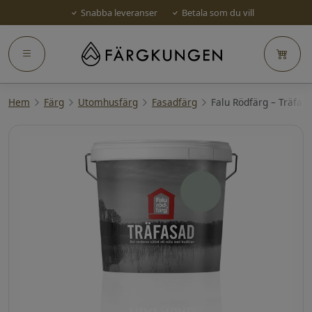
Snabba leveranser
Betala som du vill
Hem
Färg
Utomhusfärg
Fasadfärg
Falu Rödfärg – Träfasad