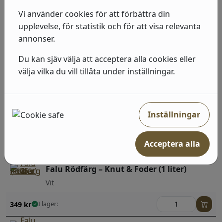
Vi använder cookies för att förbättra din
Populärt i denna kategori
upplevelse, för statistik och för att visa relevanta
annonser.
Falu Rödfärg – Knut & Foder (1 liter)
Du kan sjäv välja att acceptera alla cookies eller
Röd
välja vilka du vill tillåta under inställningar.
349
kr
I lager:
Falu Rödfärg – Träfasad (1 liter)
Inställningar
Terra
Acceptera alla
349
kr
I lager:
Falu Rödfärg – Knut & Foder (1 liter)
Vit
349
kr
I lager: