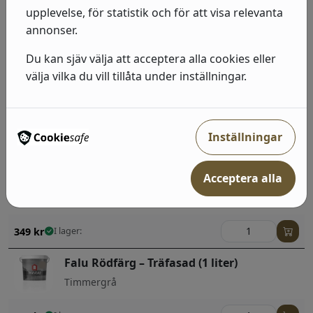
upplevelse, för statistik och för att visa relevanta
annonser.
Relaterade produkter
Du kan sjäv välja att acceptera alla cookies eller
välja vilka du vill tillåta under inställningar.
Falu Rödfärg – Träfasad (1 liter)
Ockra
Inställningar
349
kr
I lager:
Acceptera alla
Falu Rödfärg – Träfasad (1 liter)
Terra
349
kr
I lager:
Falu Rödfärg – Träfasad (1 liter)
Timmergrå