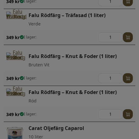
349
kr
I lager:
Falu Rödfärg – Träfasad (1 liter)
Verde
349
kr
I lager:
Falu Rödfärg – Knut & Foder (1 liter)
Bruten Vit
349
kr
I lager:
Falu Rödfärg – Knut & Foder (1 liter)
Röd
349
kr
I lager:
Carat Oljefärg Caparol
10 liter