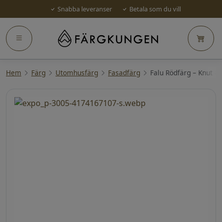
Snabba leveranser
Betala som du vill
Hem
Färg
Utomhusfärg
Fasadfärg
Falu Rödfärg – Knut & F