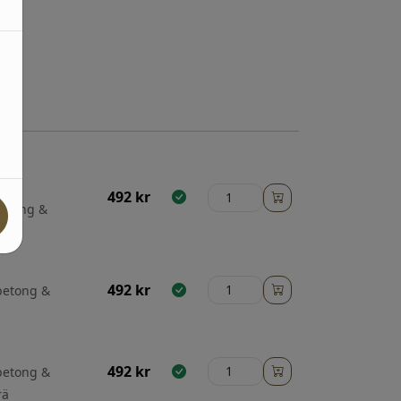
ten,
492
kr
betong &
492
kr
 betong &
492
kr
 betong &
rä