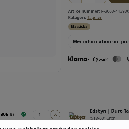
Artikelnummer:
P-3003-443930
Kategori:
Tapeter
Klassiska
Mer information om pr
Edsbyn | Duro Ta
906
kr
(518-03) Grön