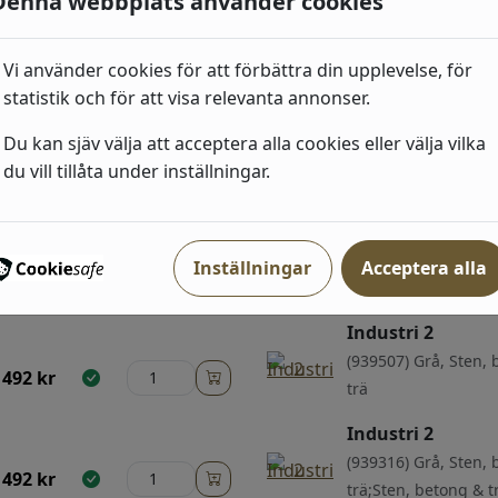
Denna webbplats använder cookies
906
kr
Vi använder cookies för att förbättra din upplevelse, för
statistik och för att visa relevanta annonser.
Du kan sjäv välja att acceptera alla cookies eller välja vilka
du vill tillåta under inställningar.
Industri 2
415
kr
(939330) Grå, Röd, S
betong & trä;Sten, 
Inställningar
Acceptera alla
trä;Barn
415
kr
Industri 2
(939507) Grå, Sten,
492
kr
trä
Industri 2
(939316) Grå, Sten,
492
kr
trä;Sten, betong & t