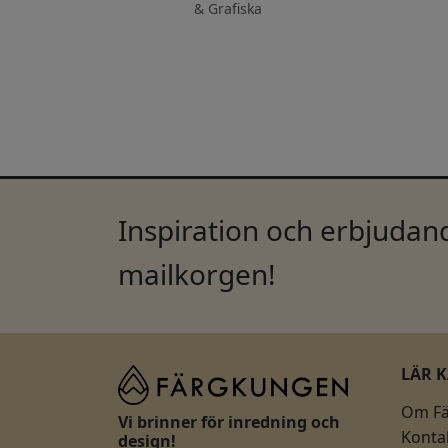
& Grafiska
Inspiration och erbjudand
mailkorgen!
LÄR 
Om F
Vi brinner för inredning och
Konta
design!