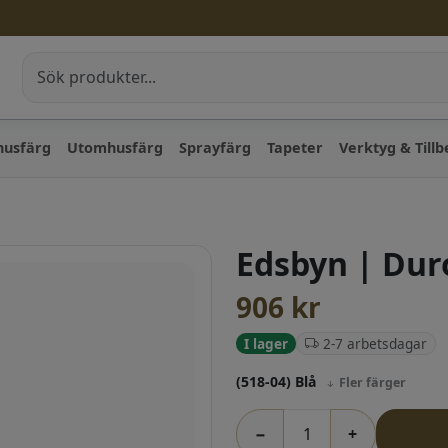
husfärg
Utomhusfärg
Sprayfärg
Tapeter
Verktyg & Till
Edsbyn | Dur
906
kr
2-7 arbetsdagar
I lager
(518-04) Blå
Fler färger
−
+