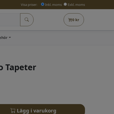
Visa priser:
Inkl. moms
Exkl. moms
0
kr
behör
o Tapeter
Lägg i varukorg