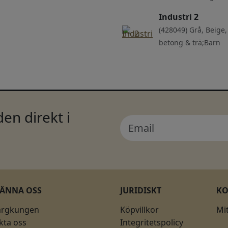
Industri 2
(428049) Grå, Beige,
betong & trä;Barn
en direkt i
KÄNNA OSS
JURIDISKT
K
ärgkungen
Köpvillkor
Mi
kta oss
Integritetspolicy