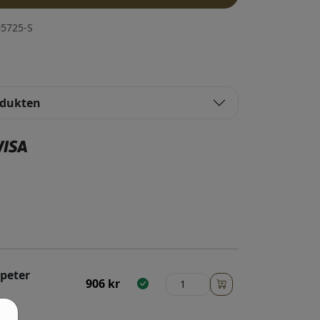
5725-S
odukten
peter
906
kr