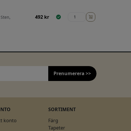
492
kr
 Sten,
Prenumerera >>
ONTO
SORTIMENT
tt konto
Färg
Tapeter