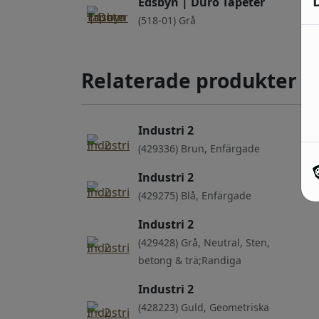
Edsbyn | Duro Tapeter
(518-01) Grå
Relaterade produkter
Industri 2
(429336) Brun, Enfärgade
Industri 2
(429275) Blå, Enfärgade
Industri 2
(429428) Grå, Neutral, Sten,
betong & trä;Randiga
Industri 2
(428223) Guld, Geometriska