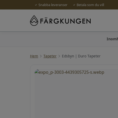
Snabba leveranser
Betala som du vill
Inom
Hem
Tapeter
Edsbyn | Duro Tapeter