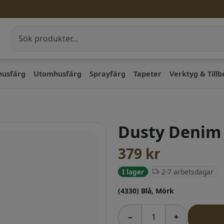
husfärg
Utomhusfärg
Sprayfärg
Tapeter
Verktyg & Till
Dusty Denim 
379
kr
2-7 arbetsdagar
I lager
(4330) Blå, Mörk
−
+