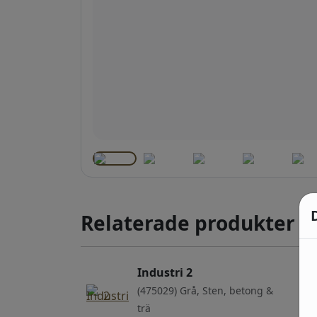
Relaterade produkter
Industri 2
(475029) Grå, Sten, betong &
trä