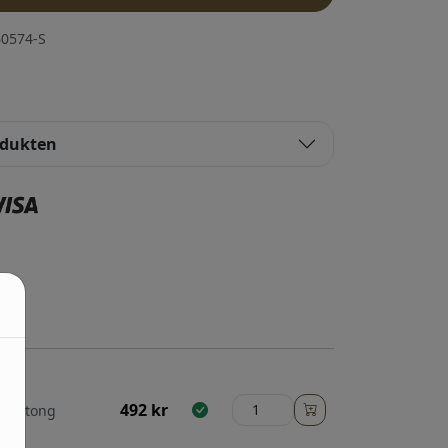
0574-S
odukten
492
kr
n, betong