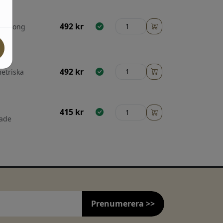
492
kr
, betong
492
kr
etriska
415
kr
gade
Prenumerera >>