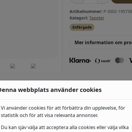
Artikelnummer:
P-3002-195736
Kategori:
Tapeter
Enfärgade
Mer information om pr
Denna webbplats använder cookies
Vi använder cookies för att förbättra din upplevelse, för
Industri 2
statistik och för att visa relevanta annonser.
492
kr
(939538) Beige, Ste
Du kan sjäv välja att acceptera alla cookies eller välja vilka
& trä