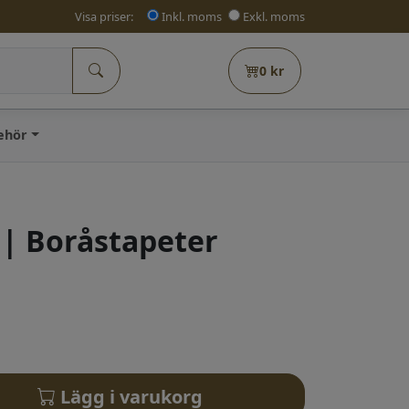
Visa priser:
Inkl. moms
Exkl. moms
0
kr
behör
| Boråstapeter
Lägg i varukorg