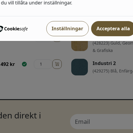
du vill tillåta under inställningar.
Industri 2
415
kr
(863420) Brun, Sten
& trä
Inställningar
Acceptera alla
Industri 2
492
kr
(428223) Guld, Geom
& Grafiska
Industri 2
492
kr
(429275) Blå, Enfär
en direkt i