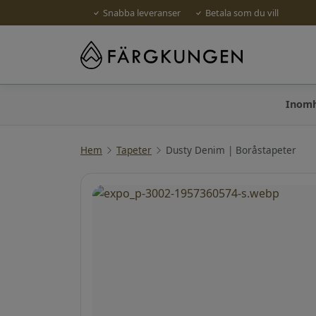
Snabba leveranser
Betala som du vill
Inom
Hem
Tapeter
Dusty Denim | Boråstapeter