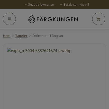
Snabba leveranser
Betala som du vill
Hem
Tapeter
Drömma – Längtan