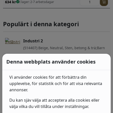
634
kr
I lager: 2-7 arbetsdagar
Populärt i denna kategori
Industri 2
(514407) Beige, Neutral, Sten, betong & trä;Barn
492
kr
I lager: 2-7 arbetsdagar
Denna webbplats använder cookies
Industri 2
Vi använder cookies för att förbättra din
(429299) Grå, Guld, Enfärgade
upplevelse, för statistik och för att visa relevanta
415
kr
annonser.
I lager: 2-7 arbetsdagar
Du kan sjäv välja att acceptera alla cookies eller
Industri 2
välja vilka du vill tillåta under inställningar.
(939316) Grå, Sten, betong & trä;Sten, betong &