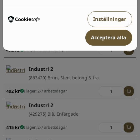
trä
492
kr
I lager: 2-7 arbetsdagar
Inställningar
Industri 2
(429442) Grå, Sten, betong & trä
Acceptera alla
492
kr
I lager: 2-7 arbetsdagar
Industri 2
(863420) Brun, Sten, betong & trä
492
kr
I lager: 2-7 arbetsdagar
Industri 2
(429275) Blå, Enfärgade
415
kr
I lager: 2-7 arbetsdagar