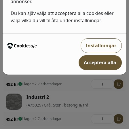
annonser.
(428223) Guld, Geometriska & Grafiska
Du kan sjäv välja att acceptera alla cookies eller
492
kr
I lager: 2-7 arbetsdagar
välja vilka du vill tillåta under inställningar.
Industri 2
(939545) Grå, Sten, betong & trä;Enfärgade
Inställningar
492
kr
I lager: 2-7 arbetsdagar
Acceptera alla
Industri 2
(428964) Guld, Svart, Sten, betong & trä
492
kr
I lager: 2-7 arbetsdagar
Industri 2
(475029) Grå, Sten, betong & trä
492
kr
I lager: 2-7 arbetsdagar