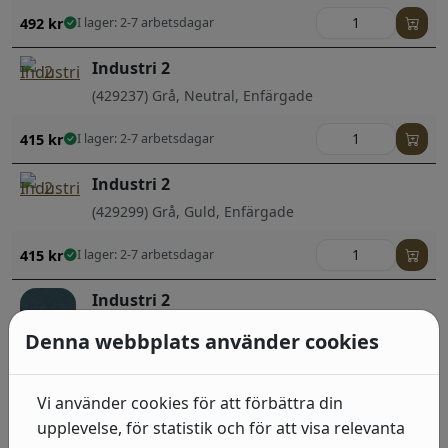
492
kr
I lager: 2-7 arbetsdagar
Industri 2
(429237) Grå, Neutral, Enfärgade
415
kr
I lager: 2-7 arbetsdagar
Industri 2
(429299) Grå, Guld, Enfärgade
415
kr
I lager: 2-7 arbetsdagar
Industri 2
(429275) Blå, Enfärgade
Denna webbplats använder cookies
415
kr
I lager: 2-7 arbetsdagar
Vi använder cookies för att förbättra din
upplevelse, för statistik och för att visa relevanta
Industri 2