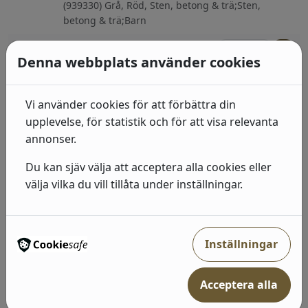
(939330) Grå, Röd, Sten, betong & trä;Sten,
betong & trä;Barn
492
kr
I lager: 2-7 arbetsdagar
Denna webbplats använder cookies
Industri 2
(429336) Brun, Enfärgade
Vi använder cookies för att förbättra din
upplevelse, för statistik och för att visa relevanta
415
kr
I lager: 2-7 arbetsdagar
annonser.
Industri 2
Du kan sjäv välja att acceptera alla cookies eller
(429299) Grå, Guld, Enfärgade
välja vilka du vill tillåta under inställningar.
415
kr
I lager: 2-7 arbetsdagar
Inställningar
Industri 2
(429428) Grå, Neutral, Sten, betong & trä;Randiga
Acceptera alla
492
kr
I lager: 2-7 arbetsdagar