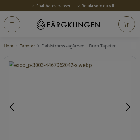
Snabba leveranser
Betala som du vill
Hem
Tapeter
Dahlströmskagården | Duro Tapeter
Föregående
Näst