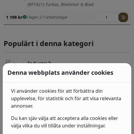
(RF7421) Turkos, Blommor & Blad
1 199
kr
I lager: 2-7 arbetsdagar
Populärt i denna kategori
Industri 2
Denna webbplats använder cookies
(475029) Grå, Sten, betong & trä
492
kr
I lager: 2-7 arbetsdagar
Vi använder cookies för att förbättra din
Industri 2
upplevelse, för statistik och för att visa relevanta
annonser.
(939521) Grå, Neutral, Sten, betong & trä
Du kan sjäv välja att acceptera alla cookies eller
492
kr
I lager: 2-7 arbetsdagar
välja vilka du vill tillåta under inställningar.
Industri 2