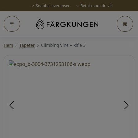
Snabba leveranser
Betala som du vill
Hem
Tapeter
Climbing Vine – Rifle 3
Föregående
Näst