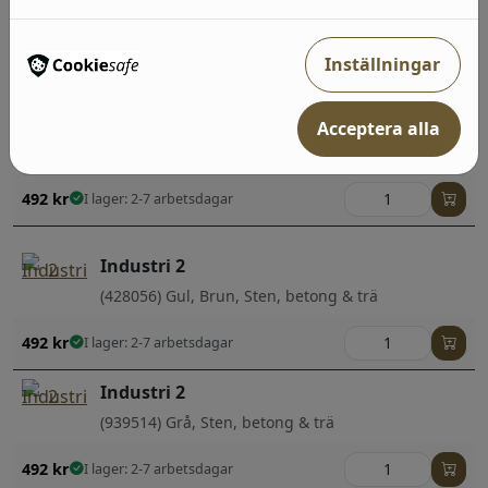
(939545) Grå, Sten, betong & trä;Enfärgade
Inställningar
492
kr
I lager: 2-7 arbetsdagar
Industri 2
Acceptera alla
(514407) Beige, Neutral, Sten, betong & trä;Barn
492
kr
I lager: 2-7 arbetsdagar
Industri 2
(428056) Gul, Brun, Sten, betong & trä
492
kr
I lager: 2-7 arbetsdagar
Industri 2
(939514) Grå, Sten, betong & trä
492
kr
I lager: 2-7 arbetsdagar