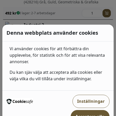
(428216) Grå, Guld, Geometriska & Grafiska
492
kr
I lager: 2-7 arbetsdagar
Industri 2
Denna webbplats använder cookies
(428964) Guld, Svart, Sten, betong & trä
492
kr
I lager: 2-7 arbetsdagar
Vi använder cookies för att förbättra din
Industri 2
upplevelse, för statistik och för att visa relevanta
annonser.
(514483) Grå, Neutral, Sten, betong & trä
Du kan sjäv välja att acceptera alla cookies eller
492
kr
I lager: 2-7 arbetsdagar
välja vilka du vill tillåta under inställningar.
Industri 2
(428223) Guld, Geometriska & Grafiska
Inställningar
492
kr
I lager: 2-7 arbetsdagar