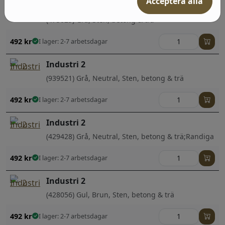
Acceptera alla
Industri 2
(475029) Grå, Sten, betong & trä
492
kr
I lager: 2-7 arbetsdagar
Industri 2
(939521) Grå, Neutral, Sten, betong & trä
492
kr
I lager: 2-7 arbetsdagar
Industri 2
(429428) Grå, Neutral, Sten, betong & trä;Randiga
492
kr
I lager: 2-7 arbetsdagar
Industri 2
(428056) Gul, Brun, Sten, betong & trä
492
kr
I lager: 2-7 arbetsdagar