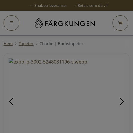
Snabba leveranser
Betala som du vill
Hem
Tapeter
Charlie | Boråstapeter
Föregående
Näst