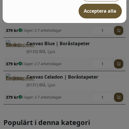
Canvas Dusk | Boråstapeter
Acceptera alla
(6132) Blå, Ljus
379
kr
I lager: 2-7 arbetsdagar
Canvas Blue | Boråstapeter
(6133) Blå, Ljus
379
kr
I lager: 2-7 arbetsdagar
Canvas Celadon | Boråstapeter
(6131) Blå, Ljus
379
kr
I lager: 2-7 arbetsdagar
Populärt i denna kategori