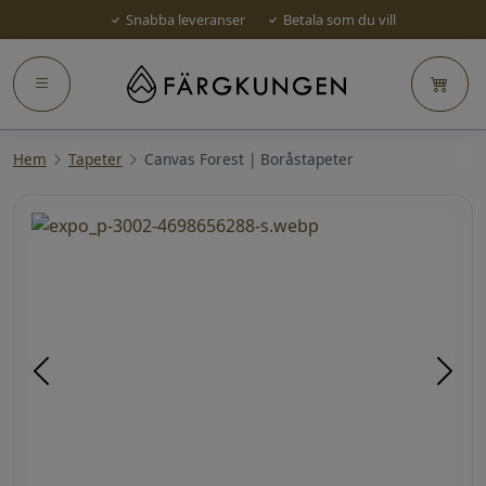
Snabba leveranser
Betala som du vill
Hem
Tapeter
Canvas Forest | Boråstapeter
Föregående
Näst