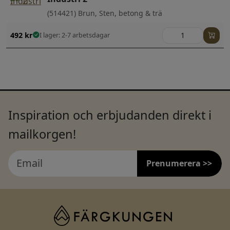
(514421) Brun, Sten, betong & trä
492
kr
I lager: 2-7 arbetsdagar
Inspiration och erbjudanden direkt i
mailkorgen!
Prenumerera >>