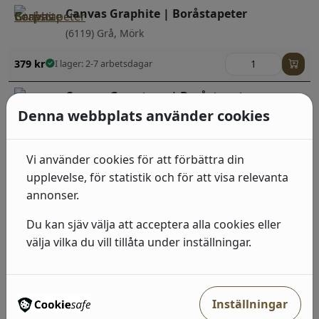
Canvas Graphite | Boråstapeter
(6119) Grå, Mörk
379
kr
I lager: 2-7 arbetsdagar
Canvas Gemstone | Boråstapeter
Denna webbplats använder cookies
(6117) Grå, Ljus
379
kr
I lager: 2-7 arbetsdagar
Vi använder cookies för att förbättra din
upplevelse, för statistik och för att visa relevanta
Canvas Grain | Boråstapeter
annonser.
(6120) Beige, Ljus
Du kan sjäv välja att acceptera alla cookies eller
379
kr
I lager: 2-7 arbetsdagar
välja vilka du vill tillåta under inställningar.
Canvas Chrystal | Boråstapeter
(6118) Grå, Ljus
Inställningar
379
kr
I lager: 2-7 arbetsdagar