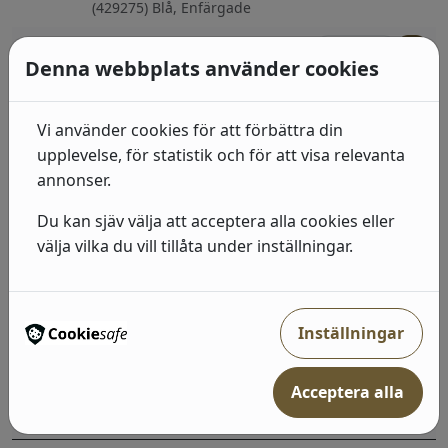
(429275) Blå, Enfärgade
415
kr
I lager: 2-7 arbetsdagar
Denna webbplats använder cookies
Industri 2
(939545) Grå, Sten, betong & trä;Enfärgade
Vi använder cookies för att förbättra din
upplevelse, för statistik och för att visa relevanta
492
kr
I lager: 2-7 arbetsdagar
annonser.
Industri 2
Du kan sjäv välja att acceptera alla cookies eller
(514421) Brun, Sten, betong & trä
välja vilka du vill tillåta under inställningar.
492
kr
I lager: 2-7 arbetsdagar
Inställningar
Industri 2
(863420) Brun, Sten, betong & trä
Acceptera alla
492
kr
I lager: 2-7 arbetsdagar