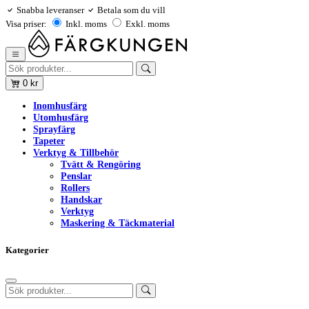
Snabba leveranser
Betala som du vill
Visa priser:
Inkl. moms
Exkl. moms
0
kr
Inomhusfärg
Utomhusfärg
Sprayfärg
Tapeter
Verktyg & Tillbehör
Tvätt & Rengöring
Penslar
Rollers
Handskar
Verktyg
Maskering & Täckmaterial
Kategorier