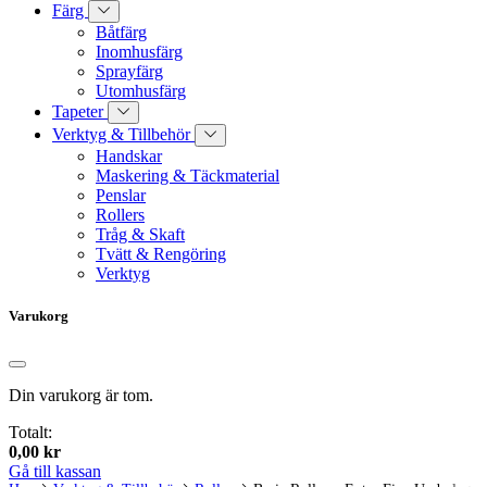
Färg
Båtfärg
Inomhusfärg
Sprayfärg
Utomhusfärg
Tapeter
Verktyg & Tillbehör
Handskar
Maskering & Täckmaterial
Penslar
Rollers
Tråg & Skaft
Tvätt & Rengöring
Verktyg
Varukorg
Din varukorg är tom.
Totalt:
0,00
kr
Gå till kassan