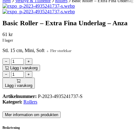
Hem
Verktyg & Tillbehör
Rollers
Basic Roller – Extra Fina Underlag –
Basic Roller – Extra Fina Underlag – Anza
61
kr
I lager
Stl. 15 cm, Mini, Soft
Fler storlekar
−
+
Lägg i varukorg
−
+
Lägg i varukorg
Artikelnummer:
P-2023-4935241737-S
Kategori:
Rollers
Mer information om produkten
Beskrivning