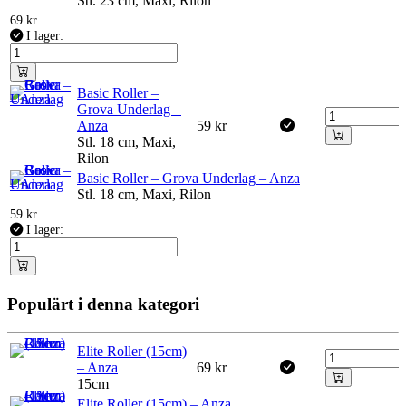
Stl. 23 cm, Maxi, Rilon
69
kr
I lager:
Basic Roller –
Grova Underlag –
Anza
59
kr
Stl. 18 cm, Maxi,
Rilon
Basic Roller – Grova Underlag – Anza
Stl. 18 cm, Maxi, Rilon
59
kr
I lager:
Populärt i denna kategori
Elite Roller (15cm)
– Anza
69
kr
15cm
Elite Roller (15cm) – Anza