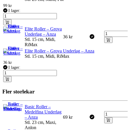
99
kr
I lager:
Elite Roller – Grova
Underlag – Anza
36
kr
Stl. 15 cm, Midi,
RiMax
Elite Roller – Grova Underlag – Anza
Stl. 15 cm, Midi, RiMax
36
kr
I lager:
Fler storlekar
Basic Roller –
Medelfina Underlag
– Anza
69
kr
Stl. 23 cm, Maxi,
Anlon