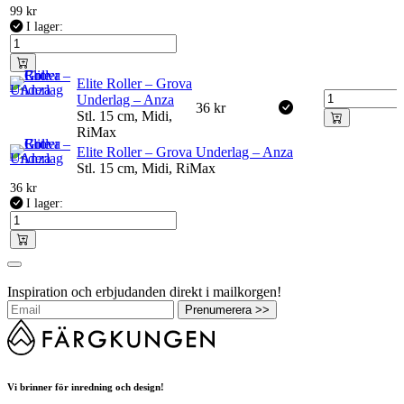
99
kr
I lager:
Elite Roller – Grova
Underlag – Anza
36
kr
Stl. 15 cm, Midi,
RiMax
Elite Roller – Grova Underlag – Anza
Stl. 15 cm, Midi, RiMax
36
kr
I lager:
Inspiration och erbjudanden direkt i mailkorgen!
Prenumerera >>
Vi brinner för inredning och design!