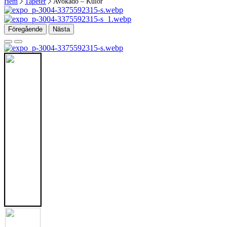
Hem
Tapeter
Avokado – Kulör
Föregående
Nästa