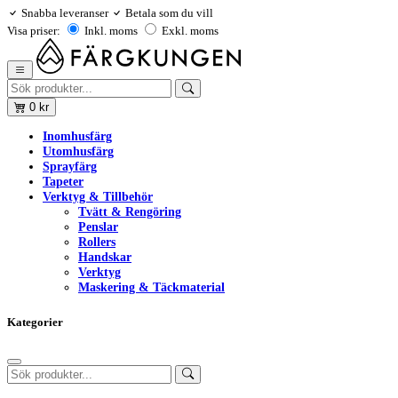
Snabba leveranser
Betala som du vill
Visa priser:
Inkl. moms
Exkl. moms
0
kr
Inomhusfärg
Utomhusfärg
Sprayfärg
Tapeter
Verktyg & Tillbehör
Tvätt & Rengöring
Penslar
Rollers
Handskar
Verktyg
Maskering & Täckmaterial
Kategorier