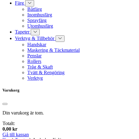
Färg
Båtfärg
Inomhusfärg
Sprayfärg
Utomhusfärg
Tapeter
Verktyg & Tillbehör
Handskar
Maskering & Täckmaterial
Penslar
Rollers
Tråg & Skaft
Tvätt & Rengöring
Verktyg
Varukorg
Din varukorg är tom.
Totalt:
0,00
kr
Gå till kassan