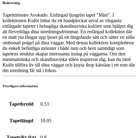
Beskrivning
Tapetmönster Avokado. Enfärgad ljusgrön tapet "Mint". I
kollektionen Kulör hittar du ett handplockat urval av eleganta
enfärgade tapeter i behagliga skandinaviska kulörer som hjälper dig
att förverkliga dina inredningsdrömmar. En enfärgad kollektion där
en matt yta fångar upp ljuset på ett fängslande sätt och sätter en stilla
ombonad prägel på dina väggar. Med denna kollektion kompletterar
du enkelt befintliga mönster i både rum och hem samtidigt som
tapetens struktur skapar intressanta inslag på väggarna. Om den
minimalistiska och skandinaviska stilen inspirerar dig, kan du med
Kulör tillföra liv till dina väggar och knyta ihop känslan i ett rum där
din inredning får stå i fokus.
Ytterligare information
Tapetbredd
0.53
Tapetlängd
10.05
Tapetvikt (kg)
0.8