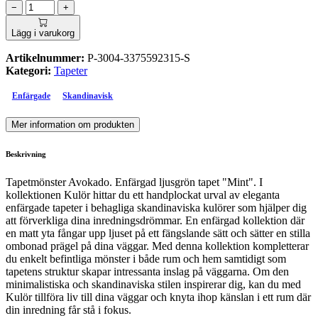
−
+
Lägg i varukorg
Artikelnummer:
P-3004-3375592315-S
Kategori:
Tapeter
Enfärgade
Skandinavisk
Mer information om produkten
Beskrivning
Tapetmönster Avokado. Enfärgad ljusgrön tapet "Mint". I
kollektionen Kulör hittar du ett handplockat urval av eleganta
enfärgade tapeter i behagliga skandinaviska kulörer som hjälper dig
att förverkliga dina inredningsdrömmar. En enfärgad kollektion där
en matt yta fångar upp ljuset på ett fängslande sätt och sätter en stilla
ombonad prägel på dina väggar. Med denna kollektion kompletterar
du enkelt befintliga mönster i både rum och hem samtidigt som
tapetens struktur skapar intressanta inslag på väggarna. Om den
minimalistiska och skandinaviska stilen inspirerar dig, kan du med
Kulör tillföra liv till dina väggar och knyta ihop känslan i ett rum där
din inredning får stå i fokus.