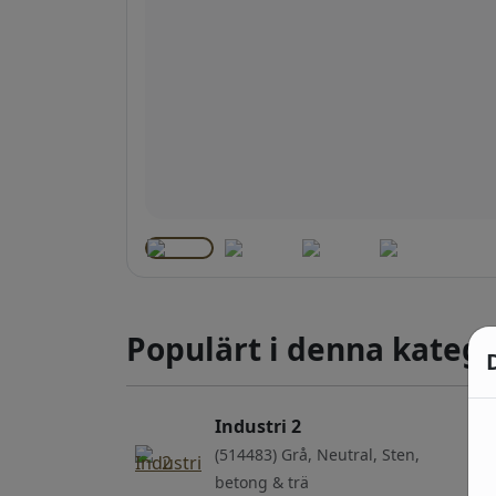
Populärt i denna katego
Industri 2
(514483) Grå, Neutral, Sten,
betong & trä