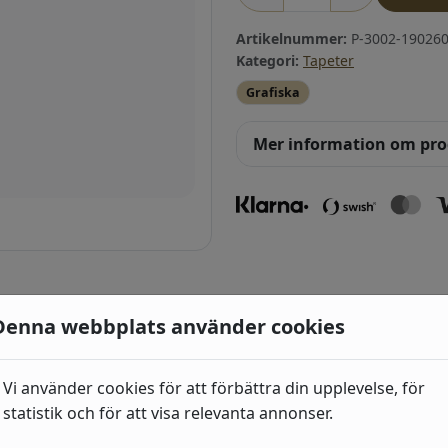
Artikelnummer:
P-3002-190260
Kategori:
Tapeter
Grafiska
Mer information om pr
ri
Denna webbplats använder cookies
Industri 2
Vi använder cookies för att förbättra din upplevelse, för
492
kr
(429435) Grå, Sten,
statistik och för att visa relevanta annonser.
trä;Randiga;Sten, b