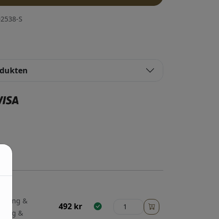
2538-S
odukten
 betong &
492
kr
etong &