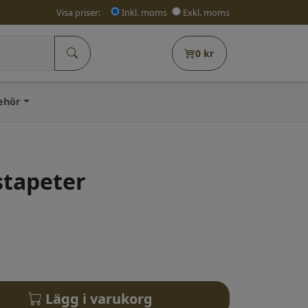
Visa priser:
Inkl. moms
Exkl. moms
0
kr
behör
stapeter
Lägg i varukorg