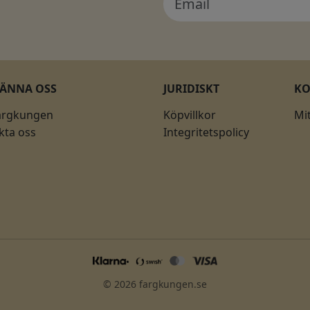
KÄNNA OSS
JURIDISKT
K
ärgkungen
Köpvillkor
Mi
kta oss
Integritetspolicy
© 2026 fargkungen.se