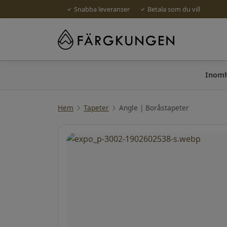
Snabba leveranser
Betala som du vill
Inom
Hem
Tapeter
Angle | Boråstapeter