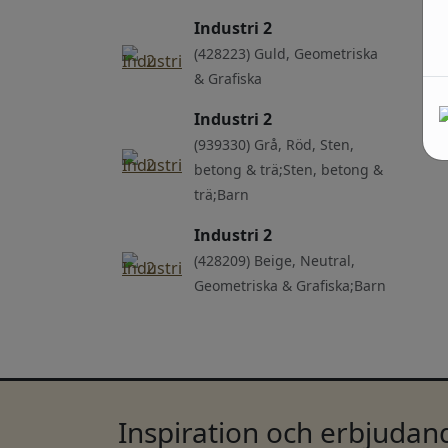
Industri 2
(428223) Guld, Geometriska
& Grafiska
Industri 2
(939330) Grå, Röd, Sten,
betong & trä;Sten, betong &
trä;Barn
Industri 2
(428209) Beige, Neutral,
Geometriska & Grafiska;Barn
Inspiration och erbjudand