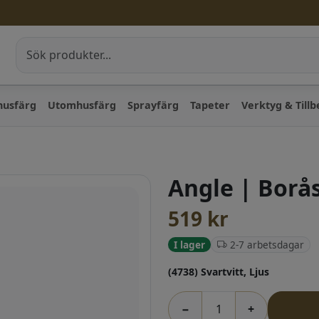
husfärg
Utomhusfärg
Sprayfärg
Tapeter
Verktyg & Till
Angle | Borå
519
kr
2-7 arbetsdagar
I lager
(4738) Svartvitt, Ljus
−
+