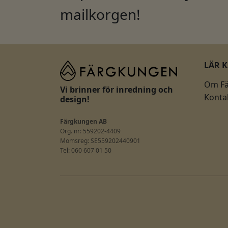
mailkorgen!
LÄR 
Om F
Vi brinner för inredning och
Konta
design!
Färgkungen AB
Org. nr: 559202-4409
Momsreg: SE559202440901
Tel: 060 607 01 50