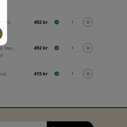
492
kr
, Sten,
492
kr
l, Sten,
ga
415
kr
ral,