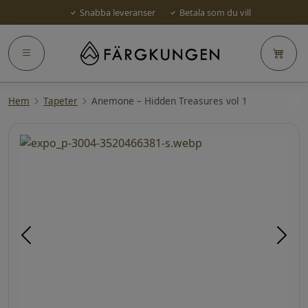
Snabba leveranser
Betala som du vill
Hem
Tapeter
Anemone – Hidden Treasures vol 1
Föregående
Näst