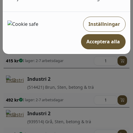
Industri 2
(939538) Beige, Sten, betong & trä
Inställningar
492
kr
I lager: 2-7 arbetsdagar
Industri 2
Acceptera alla
(429336) Brun, Enfärgade
415
kr
I lager: 2-7 arbetsdagar
Industri 2
(514421) Brun, Sten, betong & trä
492
kr
I lager: 2-7 arbetsdagar
Industri 2
(939514) Grå, Sten, betong & trä