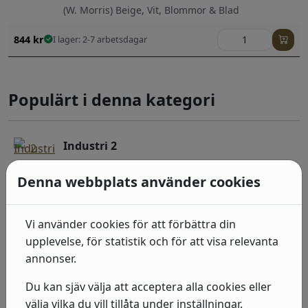
(W. Morris) Beige, Vit, Blommor & Blad
844
kr
I lager: 2-7 arbetsdagar
Populärt i denna kategori
Industri 2
(429435) Grå, Sten, betong & trä;Randiga;Sten,
Denna webbplats använder cookies
betong & trä
492
kr
I lager: 2-7 arbetsdagar
Vi använder cookies för att förbättra din
Industri 2
upplevelse, för statistik och för att visa relevanta
annonser.
(939507) Grå, Sten, betong & trä
Du kan sjäv välja att acceptera alla cookies eller
492
kr
I lager: 2-7 arbetsdagar
välja vilka du vill tillåta under inställningar.