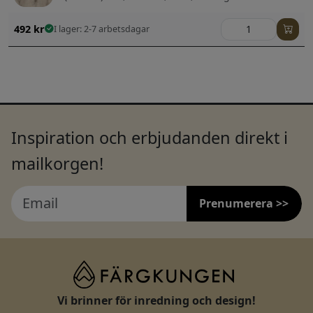
492
kr
I lager: 2-7 arbetsdagar
Inspiration och erbjudanden direkt i
mailkorgen!
Prenumerera >>
Vi brinner för inredning och design!