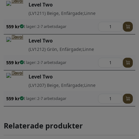
Level Two
(LV1211) Beige, Enfärgade;Linne
559
kr
I lager: 2-7 arbetsdagar
Level Two
(LV1212) Grön, Enfärgade;Linne
559
kr
I lager: 2-7 arbetsdagar
Level Two
(LV1207) Beige, Enfärgade;Linne
559
kr
I lager: 2-7 arbetsdagar
Relaterade produkter