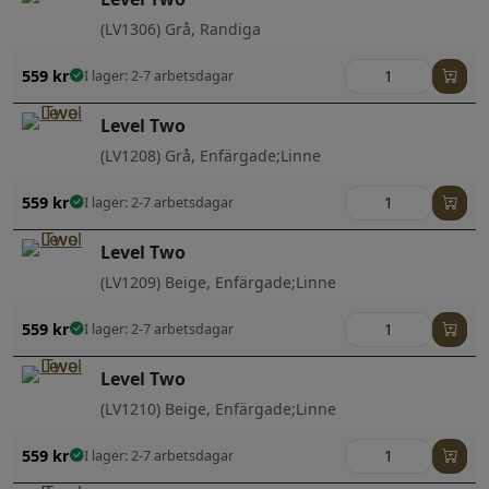
(LV1306) Grå, Randiga
559
kr
I lager: 2-7 arbetsdagar
Level Two
(LV1208) Grå, Enfärgade;Linne
559
kr
I lager: 2-7 arbetsdagar
Level Two
(LV1209) Beige, Enfärgade;Linne
559
kr
I lager: 2-7 arbetsdagar
Level Two
(LV1210) Beige, Enfärgade;Linne
559
kr
I lager: 2-7 arbetsdagar