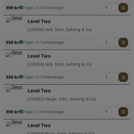
559
kr
I lager: 2-7 arbetsdagar
Level Two
(LV3406) Grå, Sten, betong & trä
559
kr
I lager: 2-7 arbetsdagar
Level Two
(LV3404) Grå, Sten, betong & trä
559
kr
I lager: 2-7 arbetsdagar
Level Two
(LV3402) Beige, Sten, betong & trä
559
kr
I lager: 2-7 arbetsdagar
Level Two
(LV3403) Brun, Sten, betong & trä