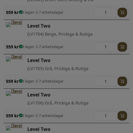
559
kr
I lager: 2-7 arbetsdagar
Level Two
(LV1704) Beige, Prickiga & Rutiga
559
kr
I lager: 2-7 arbetsdagar
Level Two
(LV1705) Grå, Prickiga & Rutiga
559
kr
I lager: 2-7 arbetsdagar
Level Two
(LV1706) Grå, Prickiga & Rutiga
559
kr
I lager: 2-7 arbetsdagar
Level Two