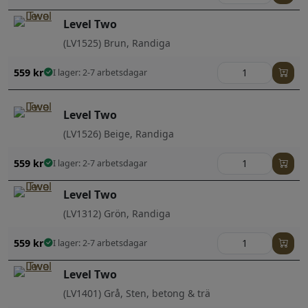
Level Two
(LV1525) Brun, Randiga
559
kr
I lager: 2-7 arbetsdagar
Level Two
(LV1526) Beige, Randiga
559
kr
I lager: 2-7 arbetsdagar
Level Two
(LV1312) Grön, Randiga
559
kr
I lager: 2-7 arbetsdagar
Level Two
(LV1401) Grå, Sten, betong & trä