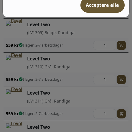
Acceptera alla
559
kr
I lager: 2-7 arbetsdagar
Level Two
(LV1309) Beige, Randiga
559
kr
I lager: 2-7 arbetsdagar
Level Two
(LV1310) Grå, Randiga
559
kr
I lager: 2-7 arbetsdagar
Level Two
(LV1311) Grå, Randiga
559
kr
I lager: 2-7 arbetsdagar
Level Two