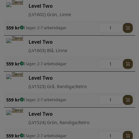
Level Two
(LV1602) Grön, Linne
559
kr
I lager: 2-7 arbetsdagar
Level Two
(LV1603) Blå, Linne
559
kr
I lager: 2-7 arbetsdagar
Level Two
(LV1523) Grå, Randiga;Retro
559
kr
I lager: 2-7 arbetsdagar
Level Two
(LV1524) Grön, Randiga;Retro
559
kr
I lager: 2-7 arbetsdagar