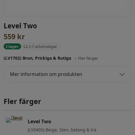
Level Two
559
kr
2-7 arbetsdagar
I lager
(LV1702) Brun, Prickiga & Rutiga
Fler färger
Mer information om produkten
Fler färger
Level Two
(LV3405) Beige, Sten, betong & trä