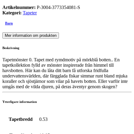
Artikelnummer:
P-3004-3773354081-S
Kategori:
Tapeter
Barn
Mer information om produkten
Beskrivning
Tapetmönster 0. Tapet med rymdmotiv på mörkblå botten.. En
tapetkollektion fylld av mönster inspirerade från himmel till
havsbotten. Här kan du låta ditt barn få utforska fridfulla
undervattensvärlden, där färgglada fiskar simmar runt bland mjuka
koraller och sjöstjärnor som vilar på havets botten. Eller varför inte
umgås med de vilda djuren, på deras äventyr genom skogen?
Ytterligare information
Tapetbredd
0.53