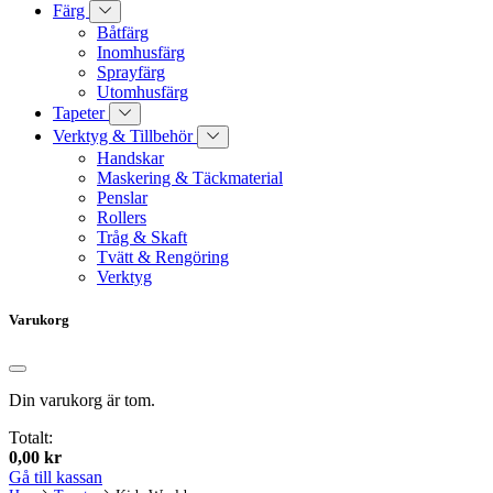
Färg
Båtfärg
Inomhusfärg
Sprayfärg
Utomhusfärg
Tapeter
Verktyg & Tillbehör
Handskar
Maskering & Täckmaterial
Penslar
Rollers
Tråg & Skaft
Tvätt & Rengöring
Verktyg
Varukorg
Din varukorg är tom.
Totalt:
0,00
kr
Gå till kassan