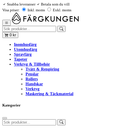
Snabba leveranser
Betala som du vill
Visa priser:
Inkl. moms
Exkl. moms
0
kr
Inomhusfärg
Utomhusfärg
Sprayfärg
Tapeter
Verktyg & Tillbehör
Tvätt & Rengöring
Penslar
Rollers
Handskar
Verktyg
Maskering & Täckmaterial
Kategorier