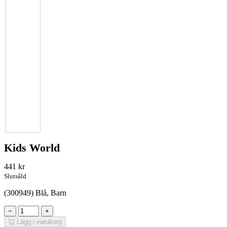
Kids World
441
kr
Slutsåld
(300949) Blå, Barn
−
+
Lägg i varukorg