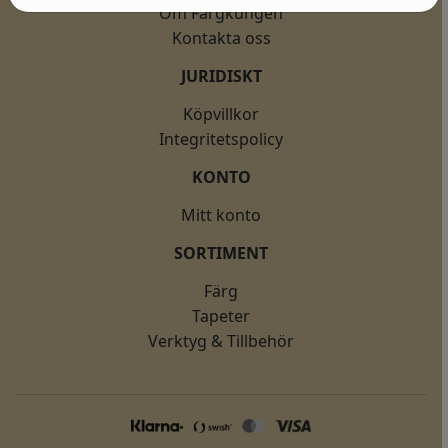
Om Färgkungen
Kontakta oss
JURIDISKT
Köpvillkor
Integritetspolicy
KONTO
Mitt konto
SORTIMENT
Färg
Tapeter
Verktyg & Tillbehör