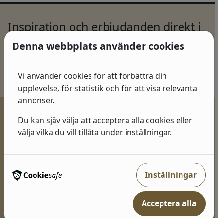
Inspiration och erbjudanden direkt i
mailkorgen!
Denna webbplats använder cookies
Prenumerera >>
Vi använder cookies för att förbättra din
upplevelse, för statistik och för att visa relevanta
annonser.
Du kan sjäv välja att acceptera alla cookies eller
välja vilka du vill tillåta under inställningar.
Vi brinner för inredning och design!
Färgkungen AB
Org. nr: 559202-4409
Inställningar
Momsreg: SE559202440901
Tel: 060 607 01 50
Acceptera alla
LÄR KÄNNA OSS