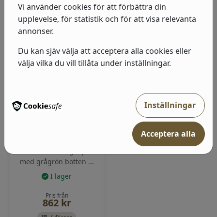
Vi använder cookies för att förbättra din
upplevelse, för statistik och för att visa relevanta
annonser.
Du kan sjäv välja att acceptera alla cookies eller
välja vilka du vill tillåta under inställningar.
Inställningar
Oxford Union -
Hidden Treasures
vol 2
Acceptera alla
Tapetmönster Oxford
Union. Blommig tapet
med grågrön botten ...
I lager
Pris från
862
kr