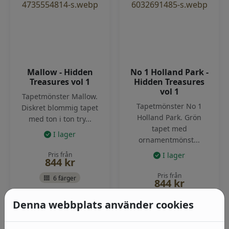
Mallow - Hidden
No 1 Holland Park -
Treasures vol 1
Hidden Treasures
vol 1
Tapetmönster Mallow.
Tapetmönster No 1
Diskret blommig tapet
Holland Park. Grön
med ton i ton try...
tapet med
I lager
ornamentmönst...
Pris från
I lager
844
kr
Pris från
6 färger
844
kr
4 färger
Denna webbplats använder cookies
Visa produkter
Visa produkter