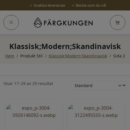
Snabba leveranser
Betala som du vill
Klassisk;Modern;Skandinavisk
Hem
/
Produkt Stil
/
Klassisk;Modern;Skandinavisk
/
Sida 2
Visar 17–29 av 29 resultat