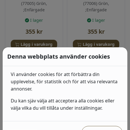
(77005) Grön,
(77006) Grön,
;Enfärgade
;Enfärgade
I lager
I lager
355
kr
355
kr
Lägg i varukorg
Lägg i varukorg
Denna webbplats använder cookies
Vi använder cookies för att förbättra din
upplevelse, för statistik och för att visa relevanta
annonser.
Du kan sjäv välja att acceptera alla cookies eller
välja vilka du vill tillåta under inställningar.
Sand - Kulör
Snövit - Kulör
(77022) Beige,
(77012) Vit, Enfärgade;
Enfärgade;