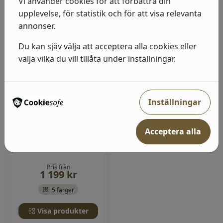
Vi använder cookies för att förbättra din
upplevelse, för statistik och för att visa relevanta
annonser.
Du kan sjäv välja att acceptera alla cookies eller
välja vilka du vill tillåta under inställningar.
Willowberry - Rifle 3
Tapetmönster
Inställningar
Willowberry. Tapet med
bladverk i ljusgått och
Acceptera alla
...
I lager
Pris från
1 199
kr
5 färger
Visa produkter