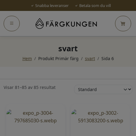
Snabba leveranser
Betala som du vill
svart
Hem
/
Produkt Primär färg
/
svart
/
Sida 6
Visar 81–85 av 85 resultat