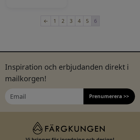
←
1
2
3
4
5
6
Inspiration och erbjudanden direkt i
mailkorgen!
Prenumerera >>
Vi brinner för inredning och design!