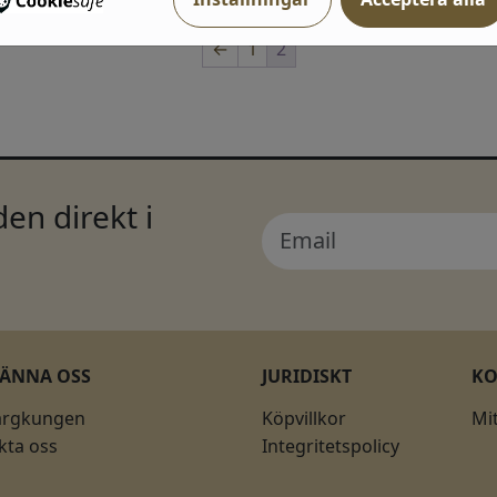
←
1
2
en direkt i
KÄNNA OSS
JURIDISKT
K
ärgkungen
Köpvillkor
Mi
kta oss
Integritetspolicy