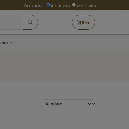
Visa priser:
Inkl. moms
Exkl. moms
0
kr
behör