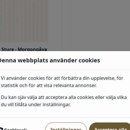
Sture - Morgongåva
apetmönster Sture. Randig
Denna webbplats använder cookies
tapet vitt, guld och blått
"Sture...
Vi använder cookies för att förbättra din upplevelse, för
I lager
statistik och för att visa relevanta annonser.
Pris från
635
kr
Du kan sjäv välja att acceptera alla cookies eller välja vilka
du vill tillåta under inställningar.
2 färger
Visa produkter
Inställningar
Acceptera alla