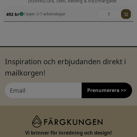
(939545) Grå, Sten, betong & trä;Enfärgade
492
kr
I lager: 2-7 arbetsdagar
Inspiration och erbjudanden direkt i
mailkorgen!
Prenumerera >>
Vi brinner för inredning och design!