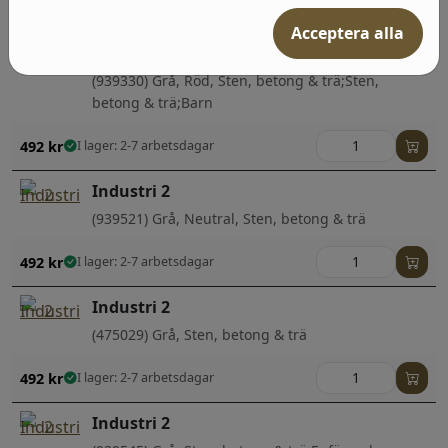
Acceptera alla
Industri 2
(939330) Grå, Röd, Sten, betong & trä;Sten,
betong & trä;Barn
492
kr
I lager: 2-7 arbetsdagar
Industri 2
(939521) Grå, Neutral, Sten, betong & trä
492
kr
I lager: 2-7 arbetsdagar
Industri 2
(475029) Grå, Sten, betong & trä
492
kr
I lager: 2-7 arbetsdagar
Industri 2