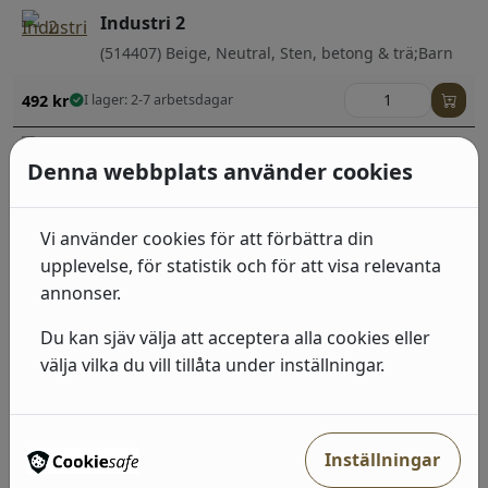
Industri 2
(514407) Beige, Neutral, Sten, betong & trä;Barn
492
kr
I lager: 2-7 arbetsdagar
Industri 2
Denna webbplats använder cookies
(428049) Grå, Beige, Sten, betong & trä;Barn
492
kr
I lager: 2-7 arbetsdagar
Vi använder cookies för att förbättra din
upplevelse, för statistik och för att visa relevanta
Industri 2
annonser.
(514421) Brun, Sten, betong & trä
Du kan sjäv välja att acceptera alla cookies eller
492
kr
I lager: 2-7 arbetsdagar
välja vilka du vill tillåta under inställningar.
Industri 2
(428964) Guld, Svart, Sten, betong & trä
Inställningar
492
kr
I lager: 2-7 arbetsdagar