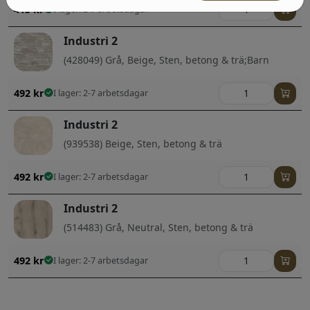
415
kr
I lager: 2-7 arbetsdagar
Industri 2
(428049) Grå, Beige, Sten, betong & trä;Barn
492
kr
I lager: 2-7 arbetsdagar
Industri 2
(939538) Beige, Sten, betong & trä
492
kr
I lager: 2-7 arbetsdagar
Industri 2
(514483) Grå, Neutral, Sten, betong & trä
492
kr
I lager: 2-7 arbetsdagar