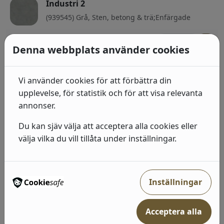
Industri 2
(939545) Grå, Sten, betong & trä;Enfärgade
492
kr
I lager: 2-7 arbetsdagar
Denna webbplats använder cookies
Industri 2
(939521) Grå, Neutral, Sten, betong & trä
Vi använder cookies för att förbättra din
upplevelse, för statistik och för att visa relevanta
492
kr
I lager: 2-7 arbetsdagar
annonser.
Industri 2
Du kan sjäv välja att acceptera alla cookies eller
välja vilka du vill tillåta under inställningar.
(428223) Guld, Geometriska & Grafiska
492
kr
I lager: 2-7 arbetsdagar
Inställningar
Industri 2
(429237) Grå, Neutral, Enfärgade
Acceptera alla