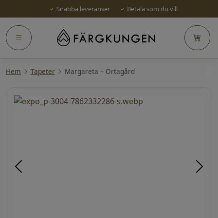
Snabba leveranser
Betala som du vill
Hem
Tapeter
Margareta – Örtagård
Föregående
Näst