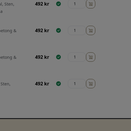
492
kr
l, Sten,
ga
492
kr
 betong &
492
kr
 betong &
492
kr
 Sten,