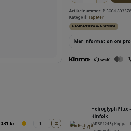
Artikelnummer:
P-3004-803378
Kategori:
Tapeter
Geometriska & Grafiska
Mer information om pr
Heiroglyph Flux 
Kinfolk
 031
kr
(MISP1243) Koppar, 
Geometriska &