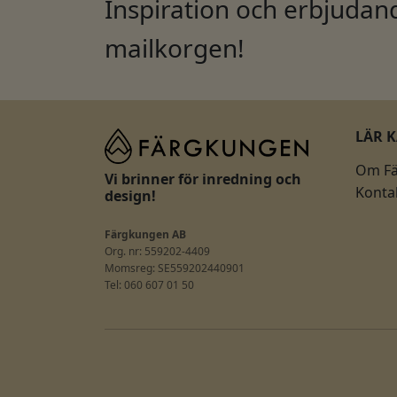
Inspiration och erbjudand
mailkorgen!
LÄR 
Om F
Vi brinner för inredning och
Konta
design!
Färgkungen AB
Org. nr: 559202-4409
Momsreg: SE559202440901
Tel: 060 607 01 50