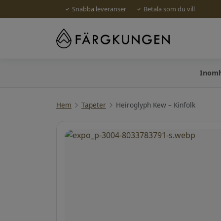
Snabba leveranser
Betala som du vill
Inom
Hem
Tapeter
Heiroglyph Kew – Kinfolk