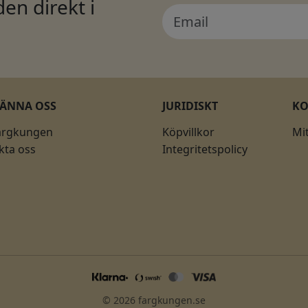
en direkt i
KÄNNA OSS
JURIDISKT
K
ärgkungen
Köpvillkor
Mi
kta oss
Integritetspolicy
© 2026 fargkungen.se