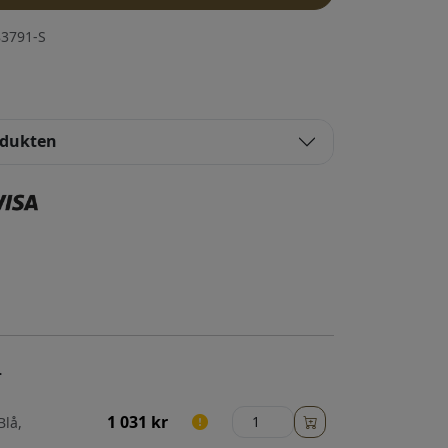
3791-S
odukten
–
1 031
kr
Blå,