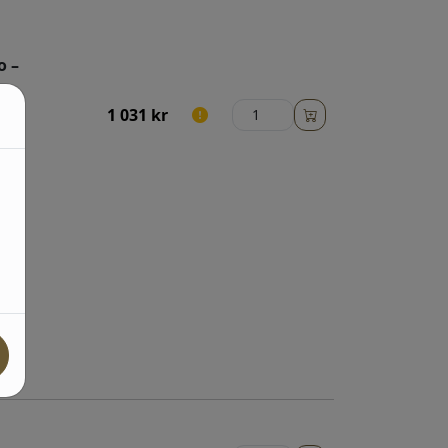
o –
1 031
kr