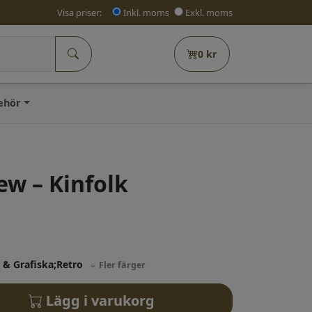
Visa priser:
Inkl. moms
Exkl. moms
0
kr
behör
ew – Kinfolk
 & Grafiska;Retro
Fler färger
Lägg i varukorg