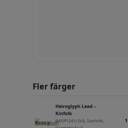
Fler färger
Heiroglyph Lead –
Kinfolk
1
(MISP1241) Grå, Svartvitt,
Geometriska &