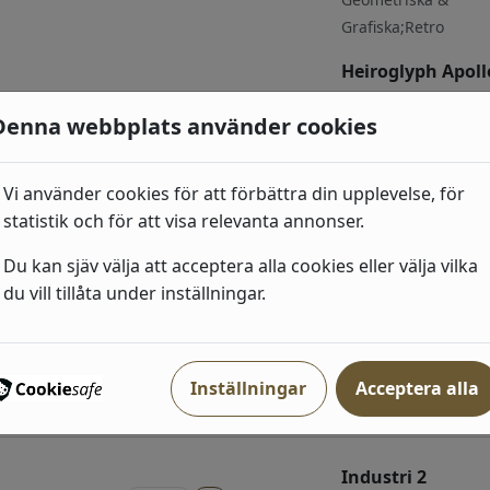
Grafiska;Retro
Heiroglyph Apoll
Kinfolk
Denna webbplats använder cookies
 031
kr
(MISP1246) Koppar,
Geometriska &
Grafiska;Retro
Vi använder cookies för att förbättra din upplevelse, för
statistik och för att visa relevanta annonser.
Du kan sjäv välja att acceptera alla cookies eller välja vilka
 031
kr
du vill tillåta under inställningar.
Inställningar
Acceptera alla
ri
Industri 2