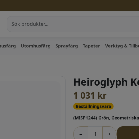
husfärg
Utomhusfärg
Sprayfärg
Tapeter
Verktyg & Till
Heiroglyph K
1 031
kr
Beställningsvara
(MISP1244) Grön, Geometriska
−
+