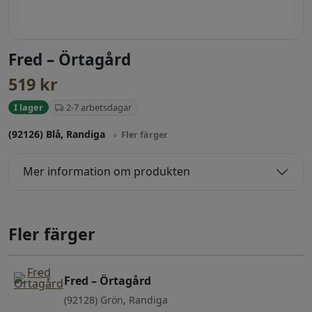
Fred – Örtagård
519
kr
2-7 arbetsdagar
I lager
(92126) Blå, Randiga
Fler färger
Mer information om produkten
Fler färger
Fred – Örtagård
(92128) Grön, Randiga