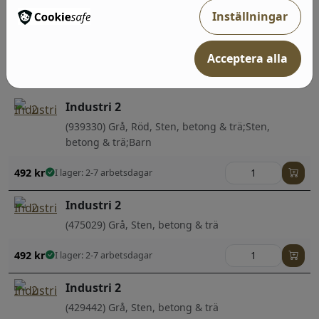
Industri 2
Inställningar
(428216) Grå, Guld, Geometriska & Grafiska
Acceptera alla
492
kr
I lager: 2-7 arbetsdagar
Industri 2
(939330) Grå, Röd, Sten, betong & trä;Sten,
betong & trä;Barn
492
kr
I lager: 2-7 arbetsdagar
Industri 2
(475029) Grå, Sten, betong & trä
492
kr
I lager: 2-7 arbetsdagar
Industri 2
(429442) Grå, Sten, betong & trä