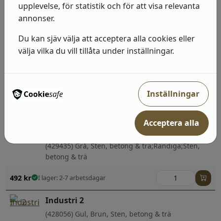
Industri 2
upplevelse, för statistik och för att visa relevanta
annonser.
(428063) Brun, Röd, Sten, betong & trä;Barn
Du kan sjäv välja att acceptera alla cookies eller
492
kr
I lager: 2-7 arbetsdagar
välja vilka du vill tillåta under inställningar.
Industri 2
(939316) Grå, Sten, betong & trä;Sten, betong &
trä
Inställningar
492
kr
I lager: 2-7 arbetsdagar
Acceptera alla
Industri 2
(429435) Grå, Sten, betong & trä;Randiga;Sten,
betong & trä
492
kr
I lager: 2-7 arbetsdagar
Industri 2
(428056) Gul, Brun, Sten, betong & trä