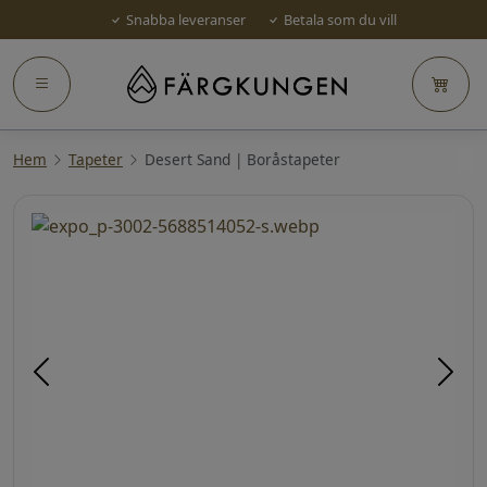
Snabba leveranser
Betala som du vill
Hem
Tapeter
Desert Sand | Boråstapeter
Föregående
Näst