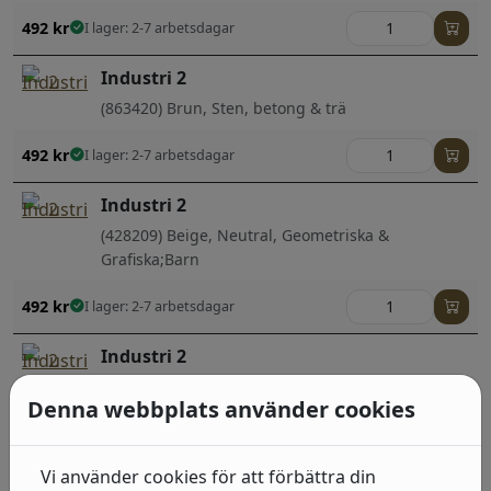
492
kr
I lager: 2-7 arbetsdagar
Industri 2
(863420) Brun, Sten, betong & trä
492
kr
I lager: 2-7 arbetsdagar
Industri 2
(428209) Beige, Neutral, Geometriska &
Grafiska;Barn
492
kr
I lager: 2-7 arbetsdagar
Industri 2
(475029) Grå, Sten, betong & trä
Denna webbplats använder cookies
492
kr
I lager: 2-7 arbetsdagar
Vi använder cookies för att förbättra din