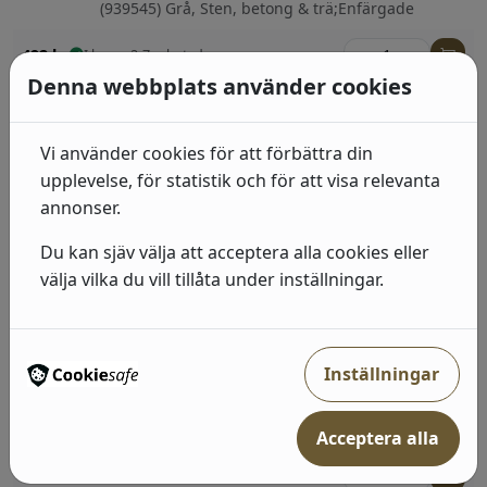
(939545) Grå, Sten, betong & trä;Enfärgade
492
kr
I lager: 2-7 arbetsdagar
Denna webbplats använder cookies
Industri 2
(428964) Guld, Svart, Sten, betong & trä
Vi använder cookies för att förbättra din
upplevelse, för statistik och för att visa relevanta
492
kr
I lager: 2-7 arbetsdagar
annonser.
Industri 2
Du kan sjäv välja att acceptera alla cookies eller
(475029) Grå, Sten, betong & trä
välja vilka du vill tillåta under inställningar.
492
kr
I lager: 2-7 arbetsdagar
Inställningar
Industri 2
(939316) Grå, Sten, betong & trä;Sten, betong &
trä
Acceptera alla
492
kr
I lager: 2-7 arbetsdagar