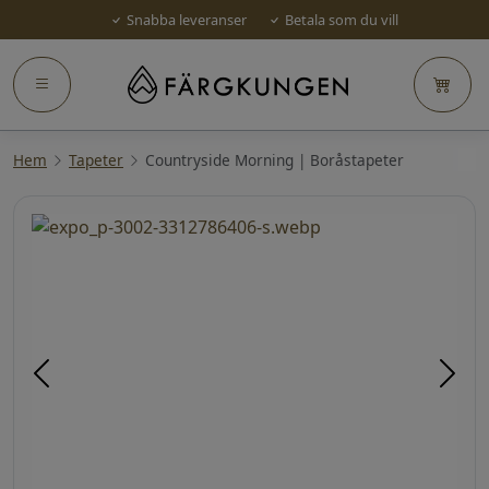
Snabba leveranser
Betala som du vill
Hem
Tapeter
Countryside Morning | Boråstapeter
Föregående
Näst