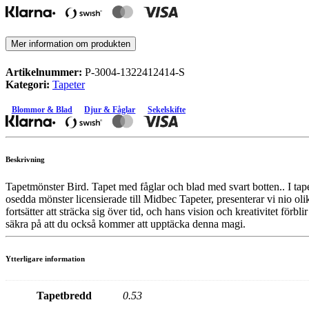
Mer information om produkten
Artikelnummer:
P-3004-1322412414-S
Kategori:
Tapeter
Blommor & Blad
Djur & Fåglar
Sekelskifte
Beskrivning
Tapetmönster Bird. Tapet med fåglar och blad med svart botten.. I tap
osedda mönster licensierade till Midbec Tapeter, presenterar vi nio oli
fortsätter att sträcka sig över tid, och hans vision och kreativitet för
säkra på att du också kommer att upptäcka denna magi.
Ytterligare information
Tapetbredd
0.53