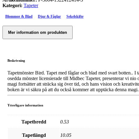
Kategori:
Tapeter
Blommor & Blad
Djur & Fåglar
Sekelskifte
Mer information om produkten
Beskrivning
Tapetmönster Bird. Tapet med fåglar och blad med svart botten.. I 
osedda mönster licensierade till Midbec Tapeter, presenterar vi nio o
magi fortsätter att sträcka sig över tid, och hans vision och kreativi
boken är vi säkra på att du också kommer att upptäcka denna magi.
Ytterligare information
Tapetbredd
0.53
Tapetlängd
10.05