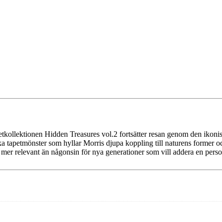
etkollektionen Hidden Treasures vol.2 fortsätter resan genom den ikoni
ka tapetmönster som hyllar Morris djupa koppling till naturens former och
blir mer relevant än någonsin för nya generationer som vill addera en perso