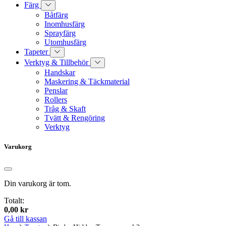
Färg
Båtfärg
Inomhusfärg
Sprayfärg
Utomhusfärg
Tapeter
Verktyg & Tillbehör
Handskar
Maskering & Täckmaterial
Penslar
Rollers
Tråg & Skaft
Tvätt & Rengöring
Verktyg
Varukorg
Din varukorg är tom.
Totalt:
0,00
kr
Gå till kassan