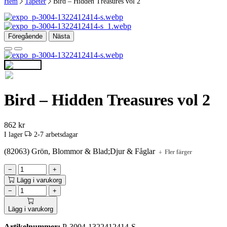
Hem
Tapeter
Bird – Hidden Treasures vol 2
Föregående
Nästa
Bird – Hidden Treasures vol 2
862
kr
I lager
2-7 arbetsdagar
(82063) Grön, Blommor & Blad;Djur & Fåglar
Fler färger
−
+
Lägg i varukorg
−
+
Lägg i varukorg
Artikelnummer:
P-3004-1322412414-S