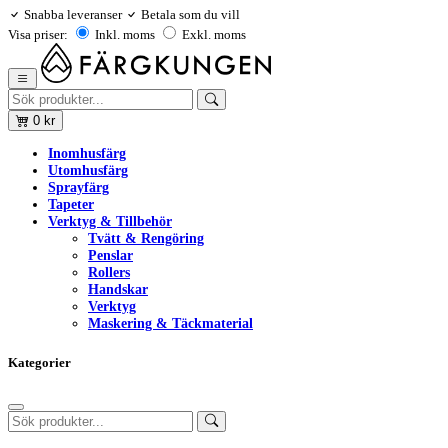
Snabba leveranser
Betala som du vill
Visa priser:
Inkl. moms
Exkl. moms
0
kr
Inomhusfärg
Utomhusfärg
Sprayfärg
Tapeter
Verktyg & Tillbehör
Tvätt & Rengöring
Penslar
Rollers
Handskar
Verktyg
Maskering & Täckmaterial
Kategorier