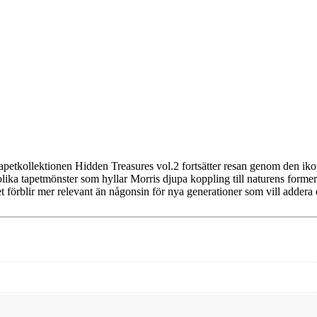
tapetkollektionen Hidden Treasures vol.2 fortsätter resan genom den iko
lika tapetmönster som hyllar Morris djupa koppling till naturens former o
tet förblir mer relevant än någonsin för nya generationer som vill addera 