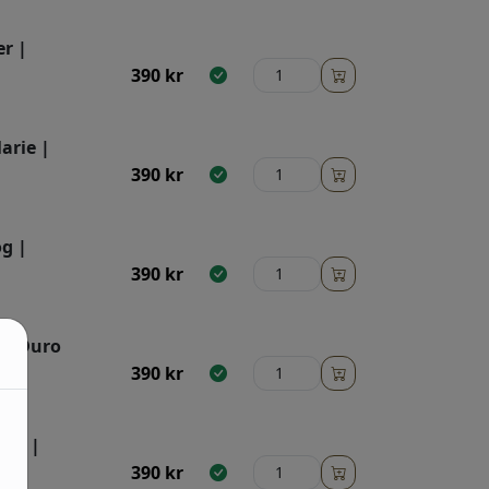
er |
390
kr
arie |
390
kr
g |
390
kr
 | Duro
390
kr
röm |
390
kr