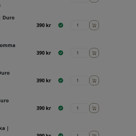
e
| Duro
390
kr
blomma
390
kr
Duro
390
kr
Duro
390
kr
ka |
390
kr