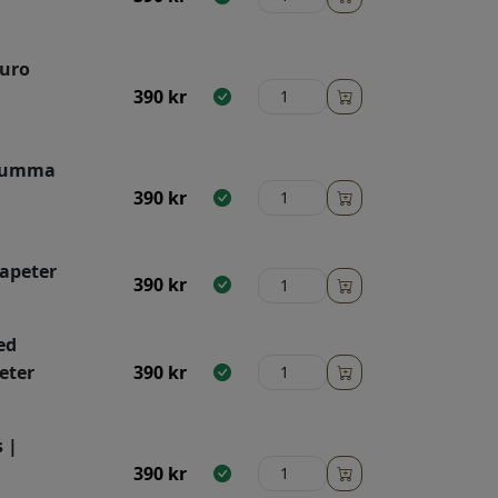
Duro
390
kr
emumma
390
kr
Tapeter
390
kr
ed
eter
390
kr
 |
390
kr