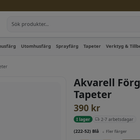
husfärg
Utomhusfärg
Sprayfärg
Tapeter
Verktyg & Till
eter
Akvarell För
Tapeter
390
kr
2-7 arbetsdagar
I lager
(222-52) Blå
Fler färger