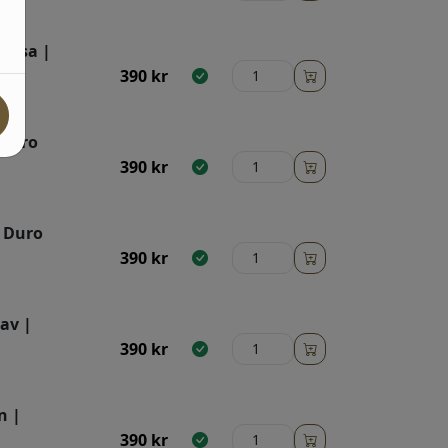
rosa |
390
kr
 Duro
390
kr
| Duro
390
kr
av |
390
kr
n |
390
kr