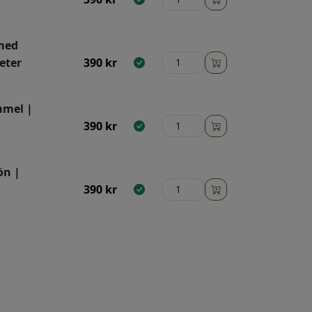
 med
eter
390
kr
mmel |
390
kr
ön |
390
kr