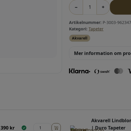
−
+
Artikelnummer:
P-3003-962347
Kategori:
Tapeter
Akvarell
Mer information om pr
Akvarell Lindbl
390
kr
| Duro Tapeter