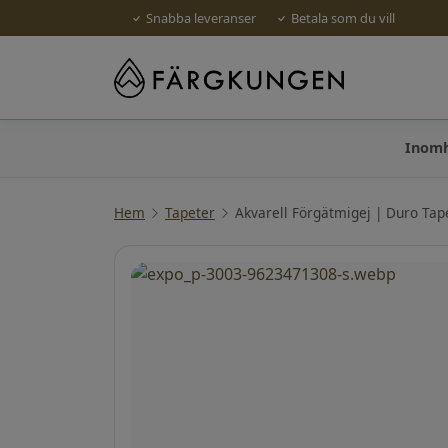
Snabba leveranser
Betala som du vill
Inom
Hem
Tapeter
Akvarell Förgätmigej | Duro Tap