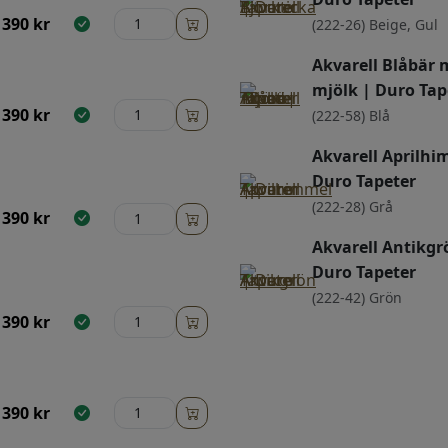
390
kr
(222-26) Beige, Gul
Akvarell Blåbär
mjölk | Duro Tap
390
kr
(222-58) Blå
Akvarell Aprilhi
Duro Tapeter
(222-28) Grå
390
kr
Akvarell Antikgr
Duro Tapeter
(222-42) Grön
390
kr
390
kr