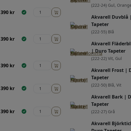
(222-24) Gul, Orang
390
kr
Akvarell Duvblå 
Tapeter
(222-55) Blå
390
kr
Akvarell Fläder
| Duro Tapeter
(222-22) Vit, Gul
390
kr
Akvarell Frost | 
Tapeter
(222-50) Blå, Vit
390
kr
Akvarell Bark | 
Tapeter
390
kr
(222-27) Grå
Akvarell Björktic
Duro Tapeter