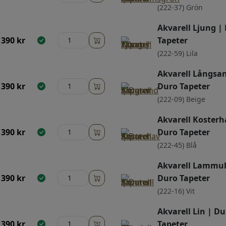
(222-37) Grön
Akvarell Ljung |
390
kr
Tapeter
(222-59) Lila
Akvarell Långsa
390
kr
Duro Tapeter
(222-09) Beige
Akvarell Kosterh
390
kr
Duro Tapeter
(222-45) Blå
Akvarell Lammul
390
kr
Duro Tapeter
(222-16) Vit
Akvarell Lin | Du
390
kr
Tapeter