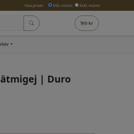
Visa priser:
Inkl. moms
Exkl. moms
0
kr
behör
gätmigej | Duro