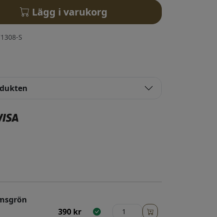
Lägg i varukorg
1308-S
odukten
omsgrön
390
kr