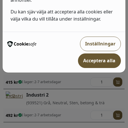
(428223) Guld, Geometriska & Grafiska
Du kan sjäv välja att acceptera alla cookies eller
492
kr
I lager: 2-7 arbetsdagar
välja vilka du vill tillåta under inställningar.
Industri 2
(863420) Brun, Sten, betong & trä
Inställningar
492
kr
I lager: 2-7 arbetsdagar
Acceptera alla
Industri 2
(429275) Blå, Enfärgade
415
kr
I lager: 2-7 arbetsdagar
Industri 2
(939521) Grå, Neutral, Sten, betong & trä
492
kr
I lager: 2-7 arbetsdagar