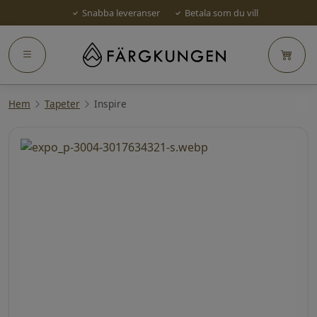
Snabba leveranser
Betala som du vill
Hem
Tapeter
Inspire